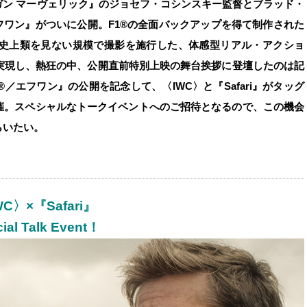
ン マーヴェリック』のジョセフ・コシンスキー監督とブラッド・
フワン』がついに公開。F1®の全面バックアップを得て制作された
史上類を見ない規模で撮影を施行した、体感型リアル・アクショ
実現し、熱狂の中、公開直前特別上映の舞台挨拶に登壇したのは記
／エフワン』の公開を記念して、〈IWC〉と『Safari』がタッグ
催。スペシャルなトークイベントへのご招待となるので、この機会
らいたい。
WC〉×『Safari』
ial Talk Event！