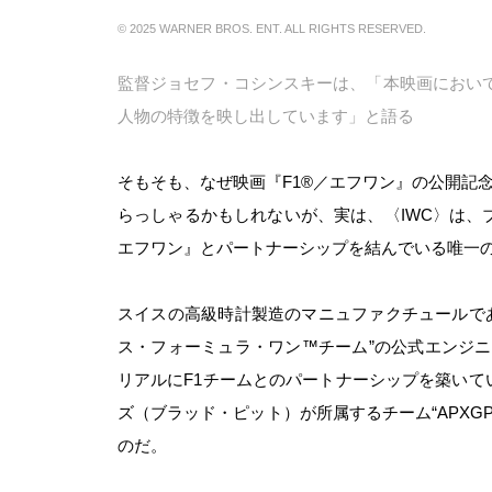
© 2025 WARNER BROS. ENT. ALL RIGHTS RESERVED.
監督ジョセフ・コシンスキーは、「本映画におい
人物の特徴を映し出しています」と語る
そもそも、なぜ映画『F1®／エフワン』の公開記念と
らっしゃるかもしれないが、実は、〈IWC〉は、
エフワン』とパートナーシップを結んでいる唯一
スイスの高級時計製造のマニュファクチュールであ
ス・フォーミュラ・ワン™チーム”の公式エンジニ
リアルにF1チームとのパートナーシップを築いて
ズ（ブラッド・ピット）が所属するチーム“APX
のだ。