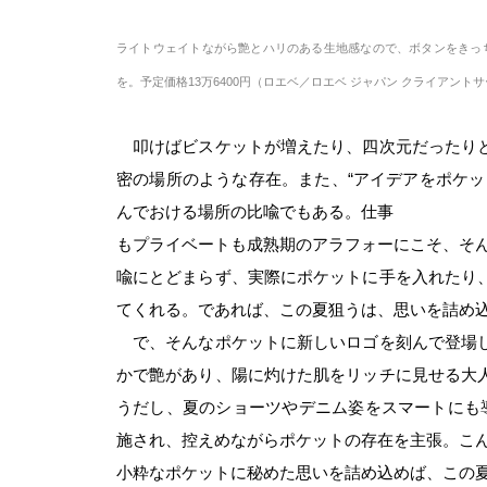
ライトウェイトながら艶とハリのある生地感なので、ボタンをきっ
を。予定価格13万6400円（ロエベ／ロエベ ジャパン クライアント
叩けばビスケットが増えたり、四次元だったりと
密の場所のような存在。また、“
ア
イデアをポケッ
んでおける場所の比喩でもある。仕事
もプライベートも成熟期のアラフォーにこそ、そん
喩にとどまらず、実際にポケットに手を入れたり
てくれる。であれば、この夏狙うは、思いを詰め
で、そんなポケットに新しいロゴを刻んで登場し
かで艶があり、陽に灼けた肌をリッチに見せる大
うだし、夏のショーツやデニム姿をスマートにも
施され、控えめながらポケットの存在を主張。こ
小粋なポケットに秘めた思いを詰め込めば、この夏