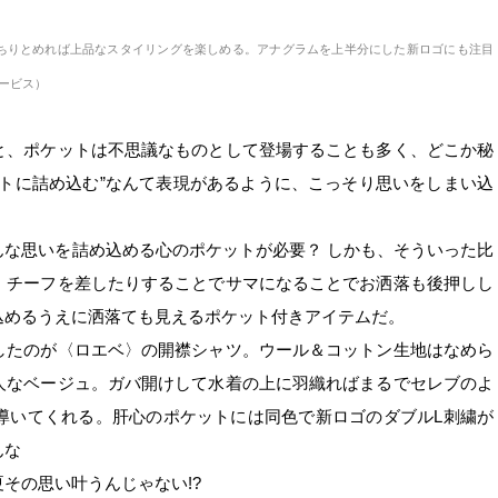
ちりとめれば上品なスタイリングを楽しめる。アナグラムを上半分にした新ロゴにも注目
サービス）
、ポケットは不思議なものとして登場することも多く、どこか秘
トに詰め込む
”なんて表現があるように、こっそり思いをしまい込
な思いを詰め込める心のポケットが必要？ しかも、そういった比
、チーフを差したりすることでサマになることでお洒落も後押しし
込めるうえに洒落ても見えるポケット付きアイテムだ。
たのが〈ロエベ〉の開襟シャツ。ウール＆コットン生地はなめら
人なベージュ。ガバ開けして水着の上に羽織ればまるでセレブのよ
導いてくれる。肝心のポケットには同色で新ロゴのダブルL刺繍が
んな
その思い叶うんじゃない!?