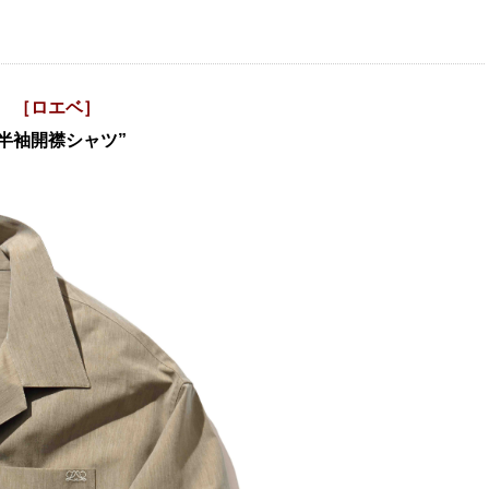
［ロエベ］
半袖開襟シャツ
”