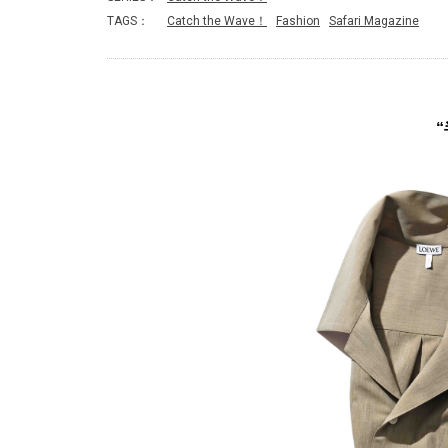
TAGS：
Catch the Wave！
Fashion
Safari Magazine
“