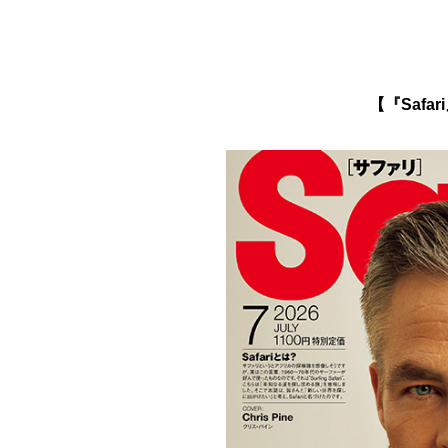
【『Safa