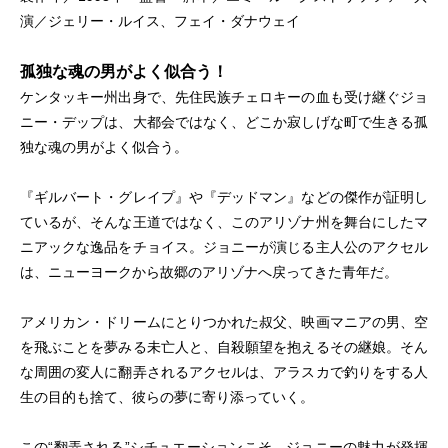
演／ジェリー・ルイス、フェイ・ダナウェイ
孤独な魂の男がよく似合う！
ケンタッキー州出身で、先住民族チェロキーの血も受け継ぐジョ
ニー・デップは、大都会ではなく、どこか寂しげな町で生きる孤
独な魂の男がよく似合う。
『ギルバート・グレイプ』や『デッドマン』などの傑作が証明し
ているが、そんな王道ではなく、このアリゾナ州を舞台にしたマ
ニアックな逸品をチョイス。ジョニーが演じる主人公のアクセル
は、ニューヨークから故郷のアリゾナへ戻ってきた青年だ。
アメリカン・ドリームにとりつかれた叔父、映画マニアの男、空
を飛ぶことを夢みる未亡人と、自殺願望を抱えるその継娘。そん
な周囲の変人に翻弄されるアクセルは、アラスカで釣りをする人
生の目的も捨て、彼らの夢に寄り添っていく。
この“翻弄される”シチュエーションこそ、ジョニーの魅力が発揮