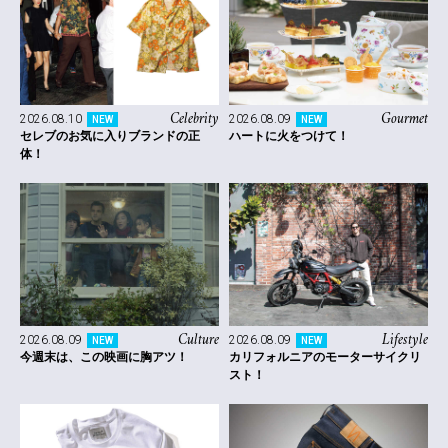
Celebrity
Gourmet
2026.08.10
2026.08.09
NEW
NEW
セレブのお気に入りブランドの正
ハートに火をつけて！
体！
Culture
Lifestyle
2026.08.09
2026.08.09
NEW
NEW
今週末は、この映画に胸アツ！
カリフォルニアのモーターサイクリ
スト！