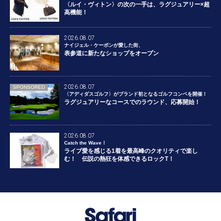
〈ルイ・ヴィトン〉の次の一手は、ラグジュアリー×超
高機能！
2026.08.07
ナイジェル・ケーボンが愛した街、
表参道に新たなショップをオープン
2026.08.07
SPONSORED
〈アディダスゴルフ〉がブランド初となるゴルフコンペを開催！
ラグジュアリーなコースでのラウンド、応募開始！
2026.08.07
Catch the Wave！
ライブ愛を感じる1着を最高峰のクオリティで楽し
む！ 伝説の熱狂を体感できるロックT！