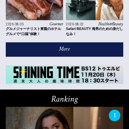
Health&Beauty
Gourmet
2026.08.02
2026.08.03
Safari BEAUTY 海男のための身だし
グルメジャーナリスト東龍のホテル
なみ！
グルメで“口福”体験！
More
Ranking
1