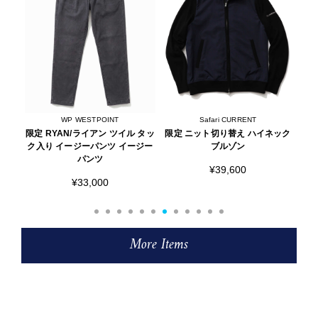
Safari CURRENT
ALOHA SUNDAY
 タッ
限定 ニット切り替え ハイネック
ネオプレン トートバッグ
限
ジー
ブルゾン
¥7,315
¥39,600
More Items