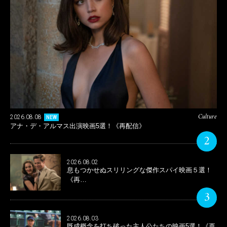
Culture
2026.08.08
NEW
アナ・デ・アルマス出演映画5選！《再配信》
2
2026.08.02
息もつかせぬスリリングな傑作スパイ映画５選！
《再…
3
2026.08.03
既成概念を打ち破った主人公たちの映画5選！《再