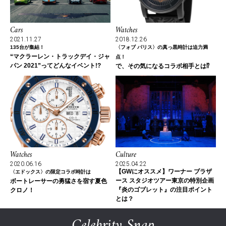
Cars
Watches
2021.11.27
2018.12.26
135台が集結！
〈フォブ パリス〉の真っ黒時計は迫力満
“マクラーレン・トラックデイ・ジャ
点！
パン 2021”ってどんなイベント!?
で、その気になるコラボ相手とは⁉
Watches
Culture
2020.06.16
2025.04.22
【GWにオススメ】ワーナー ブラザ
〈エドックス〉の限定コラボ時計は
ース スタジオツアー東京の特別企画
ボートレーサーの勇猛さを宿す夏色
『炎のゴブレット』の注目ポイント
クロノ！
とは？
Celebrity Snap