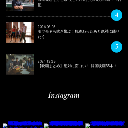
配…
4
2026.08.05
モヤモヤも吹き飛ぶ！観終わったあと絶対に踊り
たく…
5
2024.12.23
【映画まとめ】絶対に面白い！ 韓国映画35本！
Instagram