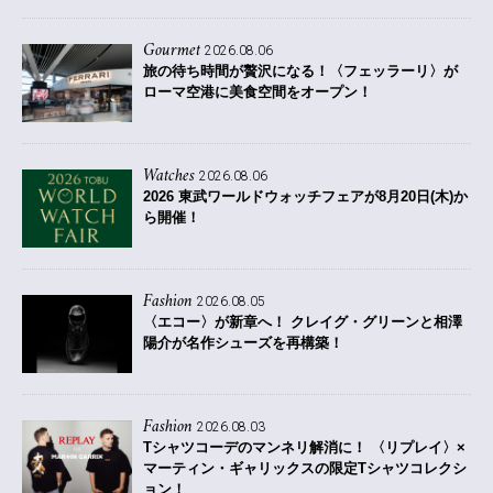
Gourmet
2026.08.06
旅の待ち時間が贅沢になる！〈フェッラーリ〉が
ローマ空港に美食空間をオープン！
Watches
2026.08.06
2026 東武ワールドウォッチフェアが8月20日(木)か
ら開催！
Fashion
2026.08.05
〈エコー〉が新章へ！ クレイグ・グリーンと相澤
陽介が名作シューズを再構築！
Fashion
2026.08.03
Tシャツコーデのマンネリ解消に！ 〈リプレイ〉×
マーティン・ギャリックスの限定Tシャツコレクシ
ョン！