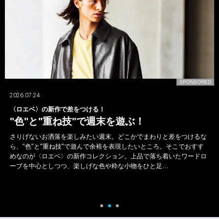
D
SPONSORED
2026.07.24
〈ロエベ〉の新作で差をつける！
"色"と"重ね技"で週末を遊ぶ！
さりげないお洒落を楽しみたい週末。どこかでまわりと差をつけるな
ら、"色"と"重ね技"で遊んで余裕を表現したいところ。そこでおすす
めなのが〈ロエベ〉の新作コレクション。上品で落ち着いたワードロ
ーブを中心としつつ、楽しげな色や粋な小物をひと足…