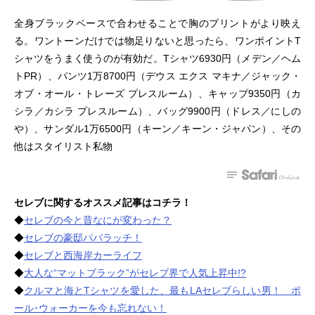
全身ブラックベースで合わせることで胸のプリントがより映え
る。ワントーンだけでは物足りないと思ったら、ワンポイントT
シャツをうまく使うのが有効だ。Tシャツ6930円（メデン／ヘム
トPR）、パンツ1万8700円（デウス エクス マキナ／ジャック・
オブ・オール・トレーズ プレスルーム）、キャップ9350円（カ
シラ／カシラ プレスルーム）、バッグ9900円（ドレス／にしの
や）、サンダル1万6500円（キーン／キーン・ジャパン）、その
他はスタイリスト私物
セレブに関するオススメ記事はコチラ！
◆
セレブの今と昔なにが変わった？
◆
セレブの豪邸パパラッチ！
◆
セレブと西海岸カーライフ
◆
大人な“マットブラック”がセレブ界で人気上昇中!?
◆
クルマと海とTシャツを愛した、最もLAセレブらしい男！ ポ
ール･ウォーカーを今も忘れない！