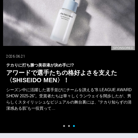
SPONSORED
2026.07.24
山下智久が〈ブルガリ〉の新しいオクト
好よさを支えた
一面では語れない多彩な表
山下智久は、デビューから今年活動30周
きた軌跡は、けっして平坦ではなかった
える“B.LEAGUE AWARD
の活動など常に新たな道を自ら切り拓い
華々しくランウェイを闊歩したが、男
ガリ〉の“オクト フィニッシモ”がある。
舞台裏には、“テカり知らずの清