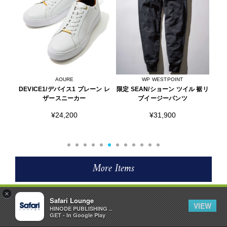
AOURE
WP WESTPOINT
ョル
DEVICE1/デバイス1 プレーン レ
限定 SEAN/ショーン ツイル 裾リ
限定
ド
ザースニーカー
ブイージーパンツ
ク
¥24,200
¥31,900
More Items
×
Safari Lounge
VIEW
HINODE PUBLISHING ..
GET - In Google Play