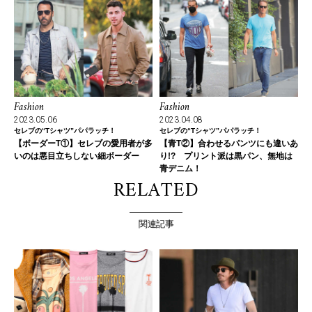
Fashion
Fashion
2023.05.06
2023.04.08
セレブの“Tシャツ”パパラッチ！
セレブの“Tシャツ”パパラッチ！
【ボーダーT①】セレブの愛用者が多
【青T②】合わせるパンツにも違いあ
いのは悪目立ちしない細ボーダー
り!? プリント派は黒パン、無地は
青デニム！
RELATED
関連記事