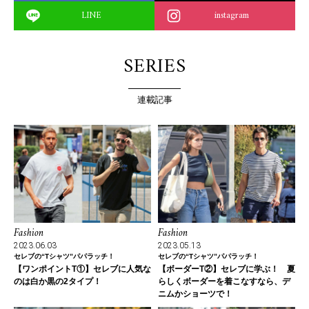
LINE
instagram
SERIES
連載記事
Fashion
Fashion
2023.06.03
2023.05.13
セレブの“Tシャツ”パパラッチ！
セレブの“Tシャツ”パパラッチ！
【ワンポイントT①】セレブに人気な
【ボーダーT②】セレブに学ぶ！ 夏
のは白か黒の2タイプ！
らしくボーダーを着こなすなら、デ
ニムかショーツで！