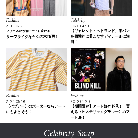
Fashion
Celebrity
2019.02.21
2023.04.21
【ギャレット・ヘドランド】楽パン
フリースJKが春モードに変わる、
を個性的に着こなすディテールに注
サーフライクなヤシの木T5選！
目！
Fashion
Fashion
2021.06.18
2023.01.20
〈バブアー〉のボーダーならデート
【期間限定】アート好き必見！ 買
にもよさそう！
える〈ヒステリックグラマー〉のア
ート展！
Celebrity Snap