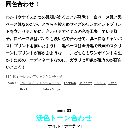
同色合わせ！
わかりやすくふたつの派閥があることが発覚！ 白ベース派と黒
ベース派なのだが、どちらも控えめサイズのワンポイントプリン
トを立たせるために、合わせるアイテムの色を工夫している様
子。白ベース派はパンツも淡い色で合わせて、真っ白なキャンバ
スにプリントを描いたように、黒ベースは全身黒で映画のスクリ
ーンにプリントが浮かぶような……。どちらもワンポイントを生
かすためのコーディネートなのに、ガラリと印象が違うのが面白
いところ！
SERIES：
セレブの“Tシャツ”パパラッチ！
TAGS：
セレブの“Tシャツ”パパラッ…
Fashion
Celebrity
Tシャツ
David
Beckham［…
Safari Magazine
case 01
淡色トーン合わせ
［ナイル・ホーラン］