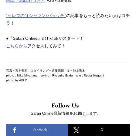
雑誌『Safari』7月号
P28～29掲載
“セレブの“Tシャツ”パパラッチ”
の記事をもっと読みたい人はコチ
ラ！
●『Safari Online』のTikTokがスタート！
こちらから
アクセスしてみて！
写真＝宮本美和 スタイリング＝遠藤亮輔 文＝池上隆太
photo : Mika Miyamoto styling : Ryosuke Endo text : Ryuta Ikegami
photo by AFLO
Follow Us
Safari Online最新情報をお届けします。
facebook
X