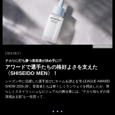
D
SPONSORED
2026.06.21
テカりに打ち勝つ美容液が決め手に!?
アワードで選手たちの格好よさを支えた
〈SHISEIDO MEN〉！
シーズン中に活躍した選手並びにチームを讃える“B.LEAGUE AWARD
SHOW 2025-26”。受賞者たちは華々しくランウェイを闊歩したが、男
らしくスタイリッシュなビジュアルの舞台裏には、“テカり知らずの清
潔感ある肌”も一役買って…