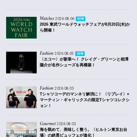
Watches
2026.08.06
NEW
2026 東武ワールドウォッチフェアが8月20日(木)か
ら開催！
Fashion
2026.08.05
NEW
〈エコー〉が新章へ！ クレイグ・グリーンと相澤
陽介が名作シューズを再構築！
Fashion
2026.08.03
Tシャツコーデのマンネリ解消に！ 〈リプレイ〉×
マーティン・ギャリックスの限定Tシャツコレクシ
ョン！
Gourmet
2026.08.03
海を眺めて、美味しく整う。〈ヒルトン東京お台
場〉の絶景ビュッフェが進化！