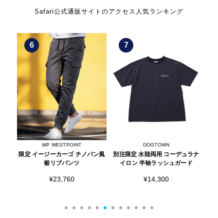
Safari公式通販サイトのアクセス人気ランキング
6
7
WP WESTPOINT
DOGTOWN
ツ
限定 イージーカーゴ チノパン風
別注限定 水陸両用 コーデュラナ
限
裾リブパンツ
イロン 半袖ラッシュガード
¥23,760
¥14,300