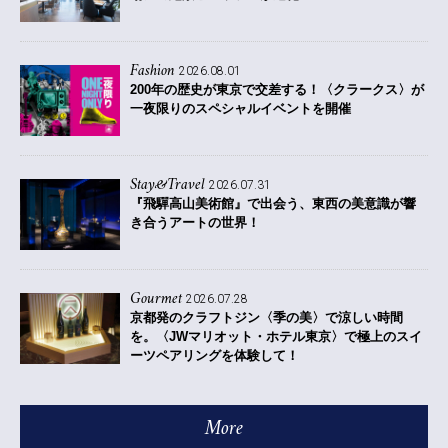
Fashion
2026.08.01
200年の歴史が東京で交差する！〈クラークス〉が
一夜限りのスペシャルイベントを開催
Stay&Travel
2026.07.31
『飛驒高山美術館』で出会う、東西の美意識が響
き合うアートの世界！
Gourmet
2026.07.28
京都発のクラフトジン〈季の美〉で涼しい時間
を。〈JWマリオット・ホテル東京〉で極上のスイ
ーツペアリングを体験して！
More