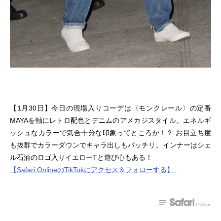
【1月30日】今日の現場入りコーデは〈モンクレール〉の定番
MAYAを軸にレトロ配色とデニムのアメカジスタイル。エネルギ
ッシュなカラーで気合十分な印象ってところか！？ お目立ち度
も抜群でカラーダウンでキャラ出しもバッチリ。インナーはシェ
ル石油のロゴ入りイエローTと遊び心もある！
【Safari OnlineのTikTokにアクセス＆フォローする】