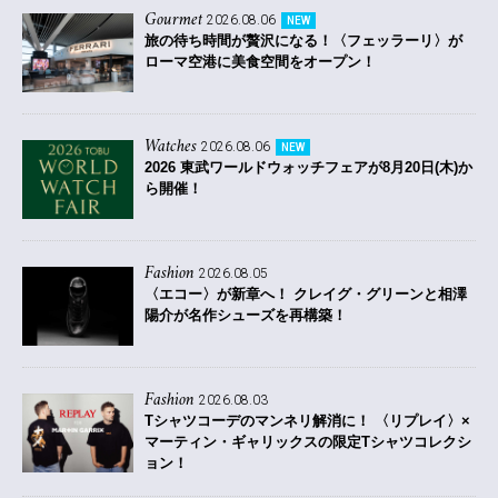
Gourmet
2026.08.06
NEW
旅の待ち時間が贅沢になる！〈フェッラーリ〉が
ローマ空港に美食空間をオープン！
Watches
2026.08.06
NEW
2026 東武ワールドウォッチフェアが8月20日(木)か
ら開催！
Fashion
2026.08.05
〈エコー〉が新章へ！ クレイグ・グリーンと相澤
陽介が名作シューズを再構築！
Fashion
2026.08.03
Tシャツコーデのマンネリ解消に！ 〈リプレイ〉×
マーティン・ギャリックスの限定Tシャツコレクシ
ョン！