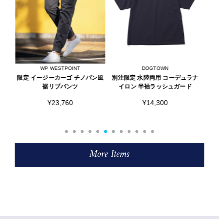
DOGTOWN
WP WESTPOINT
ン風
別注限定 水陸両用 コーデュラナ
限定 イージーカーゴ 裾リブパン
別注
イロン 半袖ラッシュガード
ツ
¥14,300
¥20,790
More Items