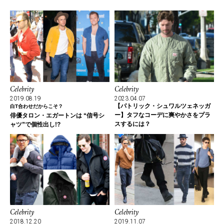
Celebrity
Celebrity
2019.08.19
2023.04.07
【パトリック・シュワルツェネッガ
白T合わせだからこそ？
ー】タフなコーデに爽やかさをプラ
俳優タロン・エガートンは “信号シ
スするには？
ャツ”で個性出し!?
Celebrity
Celebrity
2018.12.20
2019.11.07