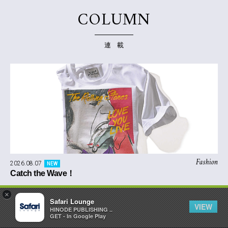
COLUMN
連 載
Fashion
2026.08.07
NEW
Catch the Wave！
×
Safari Lounge
VIEW
HINODE PUBLISHING ..
GET - In Google Play