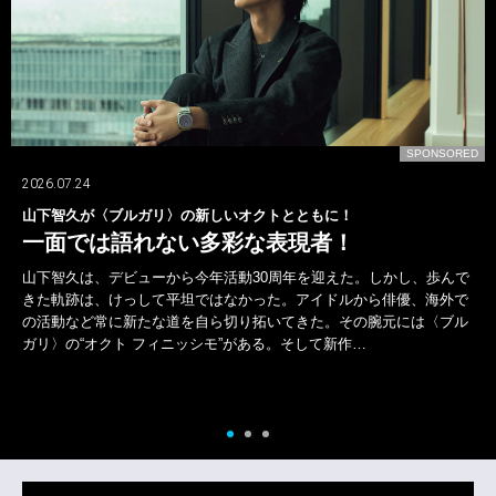
SPONSORED
2026.07.24
もに！
〈ロエベ〉の新作で差をつける！
者！
"色"と"重ね技"で週末を遊ぶ！
迎えた。しかし、歩んで
さりげないお洒落を楽しみたい週末。どこかでま
イドルから俳優、海外で
ら、"色"と"重ね技"で遊んで余裕を表現したいと
た。その腕元には〈ブル
めなのが〈ロエベ〉の新作コレクション。上品で
て新作…
ーブを中心としつつ、楽しげな色や粋な小物をひ