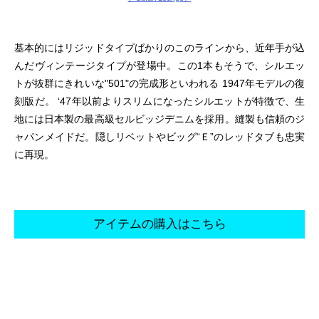
基本的にはリジッドタイプばかりのこのラインから、近年手が込
んだヴィンテージタイプが登場中。この1本もそうで、シルエッ
トが抜群にきれいな"501"の完成形といわれる 1947年モデルの復
刻版だ。 ‘47年以前よりスリムになったシルエットが特徴で、生
地には日本製の最高級セルビッジデニムを採用。縫製も信頼のジ
ャパンメイドだ。隠しリベットやビッグ“Ｅ”のレッドタブも忠実
に再現。
アイテムの購入はこちら