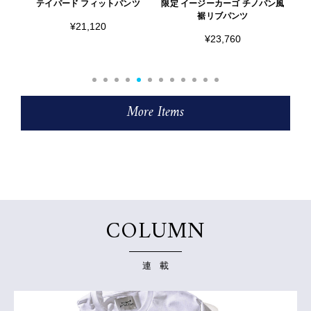
クT
テイパード フィットパンツ
限定 イージーカーゴ チノパン風
別
裾リブパンツ
¥21,120
¥23,760
More Items
COLUMN
連 載