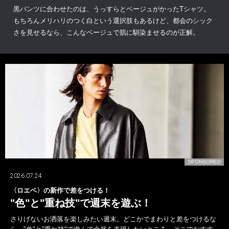
黒パンツに合わせたのは、うっすらとベージュがかったTシャツ。
もちろんメリハリのつく白という選択肢もあるけど、都会のシック
さを見せるなら、こんなベージュで肌に馴染ませるのが正解。
SPONSORED
2026.06.21
テカりに打ち勝つ美容液が決め手に!?
アワードで選手たちの格好よさを
〈SHISEIDO MEN〉！
わりと差をつけるな