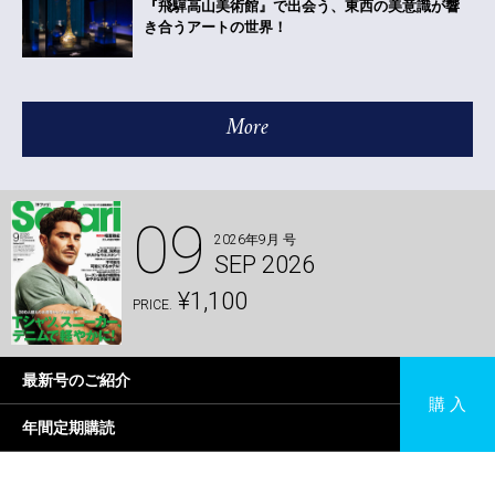
『飛驒高山美術館』で出会う、東西の美意識が響
き合うアートの世界！
More
09
2026年9月 号
SEP 2026
¥1,100
PRICE.
最新号のご紹介
購 入
年間定期購読