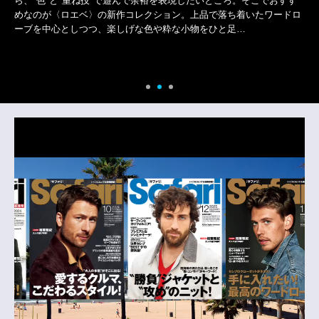
ころ。そこでおすす
シーズン中に活躍した選手並びにチームを讃える“B.LEA
落ち着いたワードロ
SHOW 2025-26”。受賞者たちは華々しくランウェ
と足…
らしくスタイリッシュなビジュアルの舞台裏には、“
潔感ある肌”も一役買って…