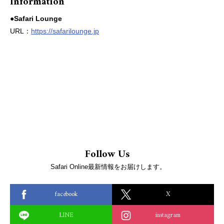
Information
●Safari Lounge
URL：
https://safarilounge.jp
Follow Us
Safari Online最新情報をお届けします。
facebook
X
LINE
instagram