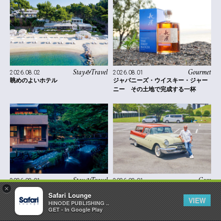
Stay&Travel
Gourmet
2026.08.02
2026.08.01
眺めのよいホテル
ジャパニーズ・ウイスキー・ジャー
ニー その土地で完成する一杯
Stay&Travel
Cars
2026.08.01
2026.08.01
×
ハートに火をつけて！
IKURA’S American Automobile
Safari Lounge
VIEW
HINODE PUBLISHING ..
GET - In Google Play
More