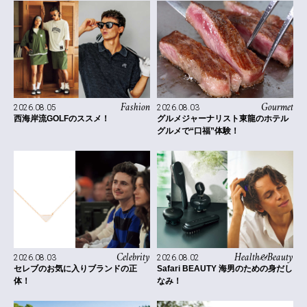
Fashion
Gourmet
2026.08.05
2026.08.03
西海岸流GOLFのススメ！
グルメジャーナリスト東龍のホテル
グルメで“口福”体験！
Celebrity
Health&Beauty
2026.08.03
2026.08.02
セレブのお気に入りブランドの正
Safari BEAUTY 海男のための身だし
体！
なみ！