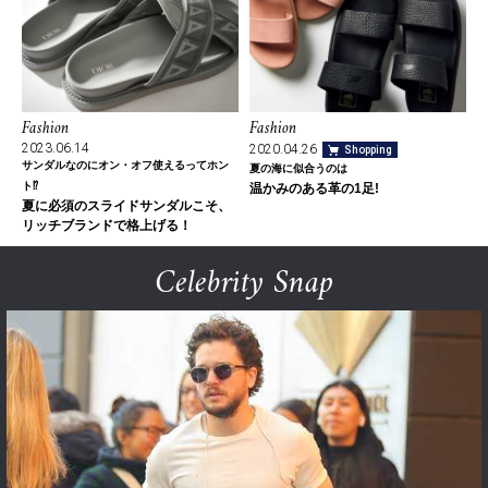
Fashion
Fashion
2023.06.14
2020.04.26
Shopping
サンダルなのにオン・オフ使えるってホン
夏の海に似合うのは
ト⁉
温かみのある革の1足!
夏に必須のスライドサンダルこそ、
リッチブランドで格上げる！
Celebrity Snap