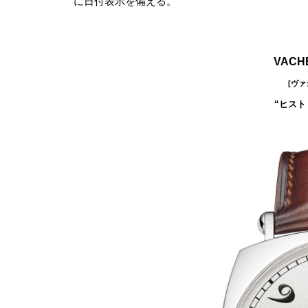
に日付表示を備える。
VACH
[ヴ
“ヒスト