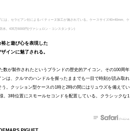
プには、セラピアン社によるパ ティーヌ加工が施されている。ケースサイズ40×40mm、ケ
防水。435万6000円(ヴァシュロン・コンスタンタン)
裕と遊び心を表現した
゙ザインに魅了される。
れた数が製作されたというブランドの歴史的アイコン。その100周年
ンは、クルマのハンドルを握ったままでも一目で時刻が読み取れ
そう。クッション型ケースの1時と2時の間にはリュウズを備えてい
仕様。3時位置にスモールセコンドを配置している。クラシックな1
DEMARS PIGUET