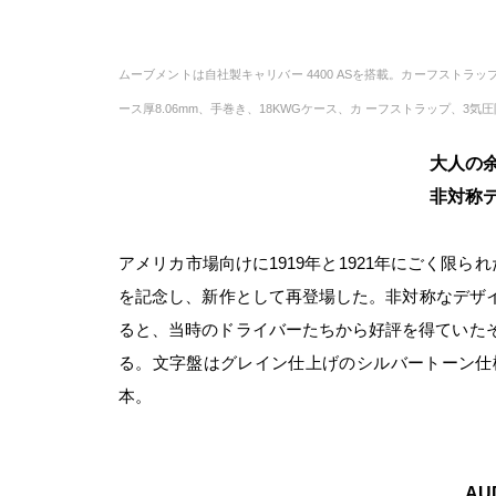
ムーブメントは自社製キャリバー 4400 ASを搭載。カーフストラッ
ース厚8.06mm、手巻き、18KWGケース、カ ーフストラップ、3気圧
大人の余
非対称テ
アメリカ市場向けに1919年と1921年にごく限ら
を記念し、新作として再登場した。非対称なデザイ
ると、当時のドライバーたちから好評を得ていた
る。文字盤はグレイン仕上げのシルバートーン
本。
AU