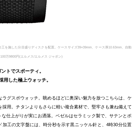
を施した分目盛りディスクを配置。ケースサイズ39×39mm、ケース厚10.63mm、自動
万9800円(エルメス/エルメス ジャポン)
゙ントでスポーティ。
採用した極上ウォッチ。
的なラグスポウォッチ。眺めるほどに奥深い魅力を放つこちらは、ケ
ンを採用。チタンよりもさらに軽い複合素材で、堅牢さも兼ね備えて
トな仕上がりが実にお洒落。ベゼルはセラミック製で、サテンとポ
ルド加工の文字盤には、時分秒を示す黒ニッケル針と、4時30分位置