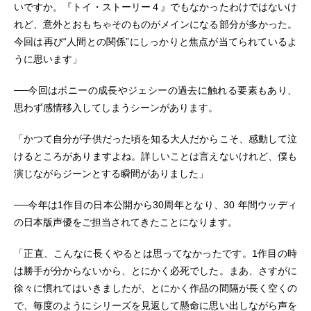
いですか。『トイ・ストーリー４』でもなかったわけではないけ
れど、意外とおもちゃそのものがメインになる部分が多かった。
今回は再び“人間との関係”にしっかりと焦点が当てられているよ
うに思います」
──今回はボニーの成長やジェシーの過去に触れる要素もあり、
思わず感情移入してしまうシーンがあります。
「かつて自分が子供だった頃を知る大人だからこそ、感動して泣
けるところがありますよね。詳しいことは言えないけれど、僕も
演じながらジーンとする瞬間がありました」
──今年は1作目の日本公開から30周年となり、30 年間ウッディ
の日本版声優をご担当されてきたことになります。
「正直、こんなに長くやるとは思ってなかったです。1作目の時
は勝手が分からないから、とにかく必死でした。まあ、さすがに
徐々に慣れてはいきましたが、とにかく作品の間隔が長く空くの
で、毎度のようにシリーズを見返して懸命に思い出しながら声を