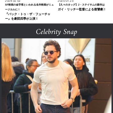
2024.02.02
2020.01.23
SF映画の金字塔といわれる名作映画がミュ
【久々のタッグ】J・ステイサムの新作は
ガイ・リッチー監督による復讐劇！
ージカルに！
『バック・トゥ・ザ・フューチャ
ー』を劇団四季が上演！
Celebrity Snap