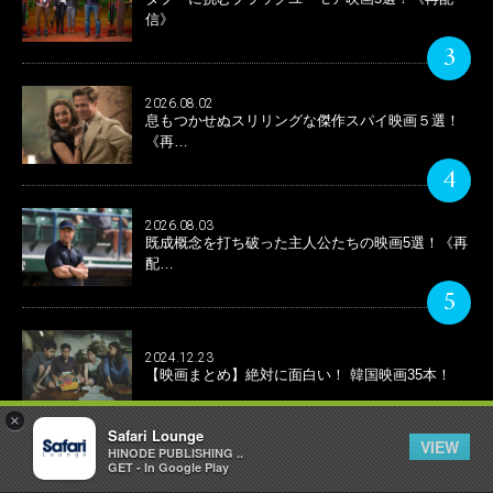
信》
3
2026.08.02
息もつかせぬスリリングな傑作スパイ映画５選！
《再…
4
2026.08.03
既成概念を打ち破った主人公たちの映画5選！《再
配…
5
2024.12.23
【映画まとめ】絶対に面白い！ 韓国映画35本！
×
Safari Lounge
VIEW
HINODE PUBLISHING ..
GET - In Google Play
Instagram