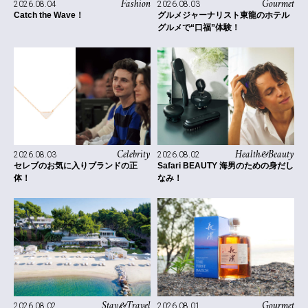
Fashion
Gourmet
2026.08.04
2026.08.03
Catch the Wave！
グルメジャーナリスト東龍のホテル
グルメで“口福”体験！
Celebrity
Health&Beauty
2026.08.03
2026.08.02
セレブのお気に入りブランドの正
Safari BEAUTY 海男のための身だし
体！
なみ！
Stay&Travel
Gourmet
2026.08.02
2026.08.01