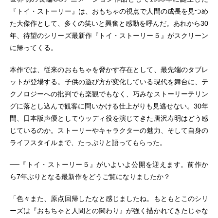
『トイ・ストーリー』は、おもちゃの視点で人間の成長を見つめ
た大傑作として、多くの笑いと興奮と感動を呼んだ。あれから30
年、待望のシリーズ最新作『トイ・ストーリー５』がスクリーン
に帰ってくる。
本作では、従来のおもちゃを脅かす存在として、最先端のタブレ
ットが登場する。子供の遊び方が変化している現代を舞台に、テ
クノロジーへの批判でも楽観でもなく、巧みなストーリーテリン
グに落とし込んで観客に問いかける仕上がりも見逃せない。30年
間、日本版声優としてウッディ役を演じてきた唐沢寿明はどう感
じているのか。ストーリーやキャラクターの魅力、そして自身の
ライフスタイルまで、たっぷりと語ってもらった。
──『トイ・ストーリー５』がいよいよ公開を迎えます。前作か
ら7年ぶりとなる最新作をどうご覧になりましたか？
「色々また、原点回帰したなと感じましたね。もともとこのシリ
ーズは『おもちゃと人間との関わり』が強く描かれてきたじゃな