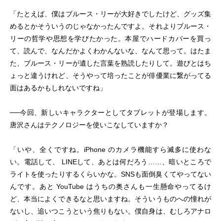
「たとえば、僕はブルース・リーが大好きでしたけど、グッズ集
めるとかそういうのじゃなかったんですよ。それよりブルース・
リーの哲学や思想を学びたかった。本屋でハードカバーを買っ
て、読んで、なんだかよくわかんないな、なんて思って。はたま
た、ブルース・リーが遺した言葉を熟読したりして。遊びとはち
ょっと違うけれど、そうやって培ったことが俳優業に繋がってる
面はあるかもしれないですね」
──今回、新しいキャラクターとしてタブレットが登場します。
唐沢さんはテクノロジーを使いこなしていますか？
「いや、全くですね。iPhone のカメラ機能すら滅多に使わな
い。電話して、 LINEして、あとは何だろう……、暗いところで
ライトを使ったりするくらいかな。SNSも面倒臭くてやってない
んです。あと YouTube はうちの奥さんも一生懸命やってるけ
ど、本当によくできるなと思いますね。そういうものへの憧れが
ないし、追いつこうという焦りもない。僕自身は、むしろアナロ