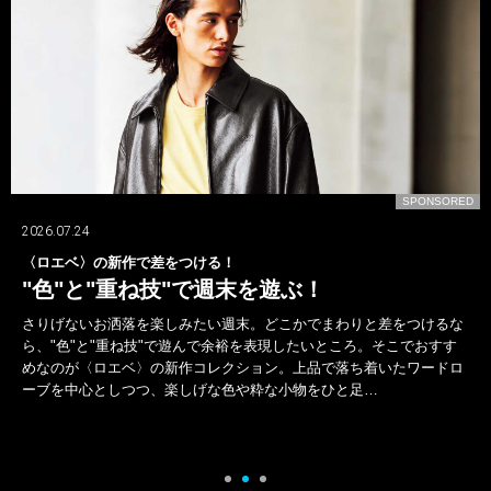
D
SPONSORED
2026.06.21
テカりに打ち勝つ美容液が決め手に!?
アワードで選手たちの格好よさを支えた
〈SHISEIDO MEN〉！
シーズン中に活躍した選手並びにチームを讃える“B.LEAGUE AWARD
SHOW 2025-26”。受賞者たちは華々しくランウェイを闊歩したが、男
らしくスタイリッシュなビジュアルの舞台裏には、“テカり知らずの清
潔感ある肌”も一役買って…