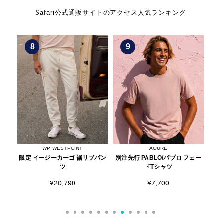
Safari公式通販サイトのアクセス人気ランキング
9
10
AOURE
DEUS EX MACHINA
パン
別注先行 PABLO/パブロ フェー
フォアコート シャンブレー 半袖
ト
ドTシャツ
シャツ
¥7,700
¥12,320