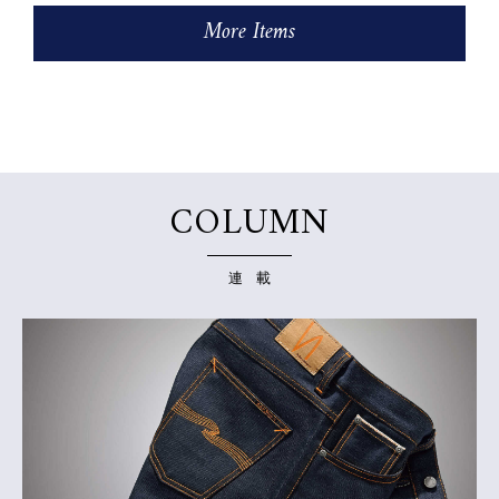
More Items
COLUMN
連 載