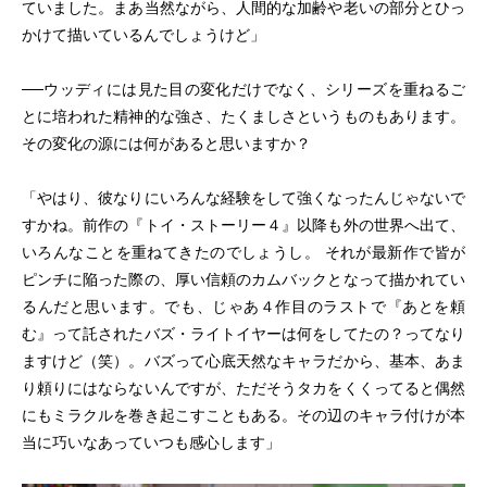
ていました。まあ当然ながら、人間的な加齢や老いの部分とひっ
かけて描いているんでしょうけど」
──ウッディには見た目の変化だけでなく、シリーズを重ねるご
とに培われた精神的な強さ、たくましさというものもあります。
その変化の源には何があると思いますか？
「やはり、彼なりにいろんな経験をして強くなったんじゃないで
すかね。前作の『トイ・ストーリー４』以降も外の世界へ出て、
いろんなことを重ねてきたのでしょうし。 それが最新作で皆が
ピンチに陥った際の、厚い信頼のカムバックとなって描かれてい
るんだと思います。でも、じゃあ４作目のラストで『あとを頼
む』って託されたバズ・ライトイヤーは何をしてたの？ってなり
ますけど（笑）。バズって心底天然なキャラだから、基本、あま
り頼りにはならないんですが、ただそうタカをくくってると偶然
にもミラクルを巻き起こすこともある。その辺のキャラ付けが本
当に巧いなあっていつも感心します」