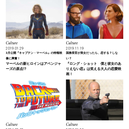
Culture
Culture
2019.01.29
2019.11.19
3月公開『キャプテン・マーベル』の特報映
国務長官が美女だったら、恋する？しな
像に興奮！
い？
マーベルの新ヒロインはアベンジャ
『ロング・ショット 僕と彼女のあ
ーズの原点!?
りえない恋』は笑える大人の恋愛映
画！
Culture
Culture