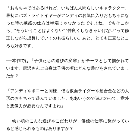
「おもちゃではあるけれど、いちばん人間らしいキャラクター。
最初にバズ・ライトイヤーがアンディのお気に入りおもちゃにな
った時の嫉妬の仕方は半端じゃなかったですよね。でもそこか
ら、“そういうことはよくない” “仲良くしなきゃいけない”って修
正しながら成長していくのも彼らしい。あと、とても正直なとこ
ろも好きです」
──本作では『子供たちの遊びの変容』がテーマとして描かれて
います。唐沢さんご自身は子供の頃にどんな遊びをされていまし
たか？
「アンディやボニーと同様、僕も仮面ライダーや超合金などの人
形のおもちゃで遊んでいました。ああいうので遊ぶのって、意外
と想像力が必要なんですよね」
──幼い頃のこんな遊びやこだわりが、俳優の仕事に繋がってい
ると感じられるものはありますか？