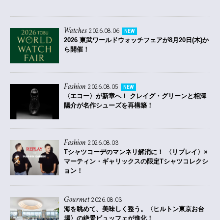
Watches
2026.08.06
NEW
2026 東武ワールドウォッチフェアが8月20日(木)か
ら開催！
Fashion
2026.08.05
NEW
〈エコー〉が新章へ！ クレイグ・グリーンと相澤
陽介が名作シューズを再構築！
Fashion
2026.08.03
Tシャツコーデのマンネリ解消に！ 〈リプレイ〉×
マーティン・ギャリックスの限定Tシャツコレクシ
ョン！
Gourmet
2026.08.03
海を眺めて、美味しく整う。〈ヒルトン東京お台
場〉の絶景ビュッフェが進化！