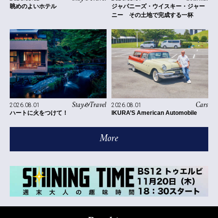
眺めのよいホテル
ジャパニーズ・ウイスキー・ジャー
ニー その土地で完成する一杯
Stay&Travel
Cars
2026.08.01
2026.08.01
ハートに火をつけて！
IKURA’S American Automobile
More