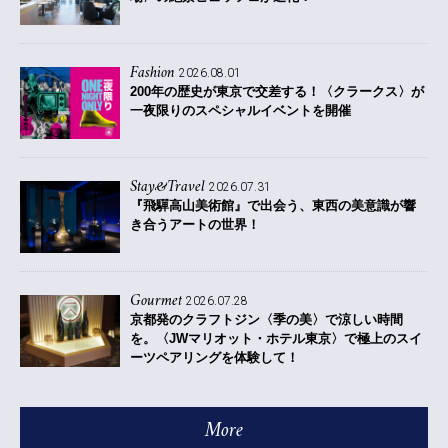
Fashion
2026.08.01
200年の歴史が東京で交差する！〈クラークス〉が
一夜限りのスペシャルイベントを開催
Stay&Travel
2026.07.31
『飛驒高山美術館』で出会う、東西の美意識が響
き合うアートの世界！
Gourmet
2026.07.28
京都発のクラフトジン〈季の美〉で涼しい時間
を。〈JWマリオット・ホテル東京〉で極上のスイ
ーツペアリングを体験して！
More