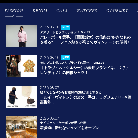
FASHION
DENIM
CARS
WATCHES
GOURMET
2026.08.10
NEW
アスリートとファッション！ Vol.71
バレーボール選手、【関田誠大】の信条は“好きなもの
を着る”！ デニム好きが高じてヴィンテージに傾倒！
2026.08.10
NEW
セレブのお気に入りブランドの正体！ Vol.193
【トラヴィス・ケルシー】の愛用ブランドは、〈ヴァ
レンティノ〉の開襟シャツ！
2026.08.07
軽くてしなやかな新素材の感触が新しすぎる！
〈ルイ・ヴィトン〉の次の一手は、ラグジュアリー×超
高機能！
2026.08.07
ナイジェル・ケーボンが愛した街、
表参道に新たなショップをオープン