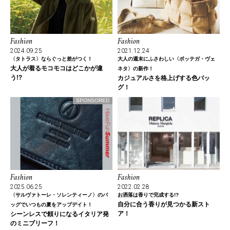
Fashion
Fashion
2024.09.25
2021.12.24
〈タトラス〉ならぐっと差がつく！
大人の週末にふさわしい〈ボッテガ・ヴェ
大人が着るモコモコはどこかが違
ネタ〉の新作！
う!?
カジュアルさを格上げする色バッ
グ！
SPONSORED
Fashion
Fashion
2025.06.25
2022.02.28
〈サルヴァトーレ・ソレンティーノ〉のバ
お洒落は香りで完成する!?
自分に合う香りが見つかる新スト
ッグでいつもの夏をアップデイト！
ア！
シーンレスで頼りになるイタリア発
のミニブリーフ！