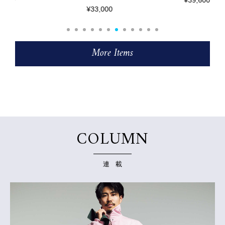
¥39,600
¥33,000
More Items
COLUMN
連 載