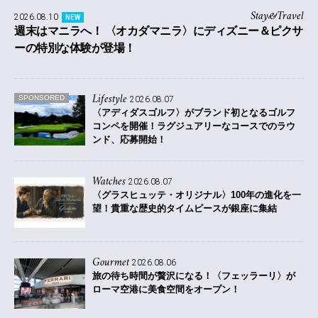
Stay&Travel
2026.08.10
NEW
週末はマニラへ！ 〈オカダマニラ〉にディズニー＆ピクサ
ーの特別な体験が登場！
Lifestyle
SPONSORED
2026.08.07
〈アディダスゴルフ〉がブランド初となるゴルフ
コンペを開催！
ラグジュアリーなコースでのラウ
ンド、応募開始！
Watches
2026.08.07
〈グラスヒュッテ・オリジナル〉100年の進化を一
望！貴重な歴史的タイムピースが銀座に集結
Gourmet
2026.08.06
旅の待ち時間が贅沢になる！〈フェッラーリ〉が
ローマ空港に美食空間をオープン！