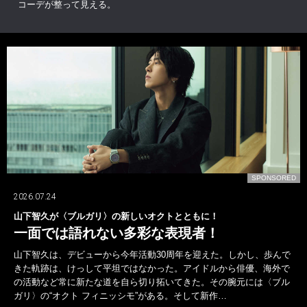
コーデが整って見える。
D
SPONSORED
2026.07.24
山下智久が〈ブルガリ〉の新しいオクトとともに！
一面では語れない多彩な表現者！
山下智久は、デビューから今年活動30周年を迎えた。しかし、歩んで
きた軌跡は、けっして平坦ではなかった。アイドルから俳優、海外で
の活動など常に新たな道を自ら切り拓いてきた。その腕元には〈ブル
ガリ〉の“オクト フィニッシモ”がある。そして新作…