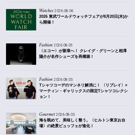
Watches
2026.08.06
2026 東武ワールドウォッチフェアが8月20日(木)か
ら開催！
Fashion
2026.08.05
〈エコー〉が新章へ！ クレイグ・グリーンと相澤
陽介が名作シューズを再構築！
Fashion
2026.08.03
Tシャツコーデのマンネリ解消に！ 〈リプレイ〉×
マーティン・ギャリックスの限定Tシャツコレクシ
ョン！
Gourmet
2026.08.03
海を眺めて、美味しく整う。〈ヒルトン東京お台
場〉の絶景ビュッフェが進化！