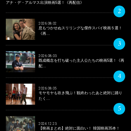
アナ・デ・アルマス出演映画5選！《再配信》
2
2026.08.02
息もつかせぬスリリングな傑作スパイ映画５選！
《再…
3
2026.08.03
既成概念を打ち破った主人公たちの映画5選！《再
配…
4
2026.08.05
モヤモヤも吹き飛ぶ！観終わったあと絶対に踊り
たく…
5
2024.12.23
【映画まとめ】絶対に面白い！ 韓国映画35本！