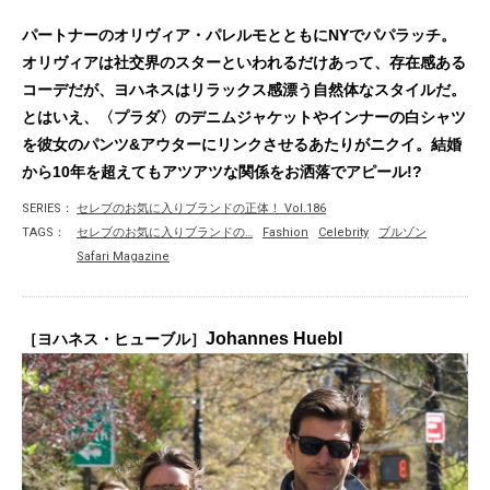
パートナーのオリヴィア・パレルモとともにNYでパパラッチ。
オリヴィアは社交界のスターといわれるだけあって、存在感ある
コーデだが、ヨハネスはリラックス感漂う自然体なスタイルだ。
とはいえ、〈プラダ〉のデニムジャケットやインナーの白シャツ
を彼女のパンツ&アウターにリンクさせるあたりがニクイ。結婚
から10年を超えてもアツアツな関係をお洒落でアピール!?
SERIES：
セレブのお気に入りブランドの正体！ Vol.186
TAGS：
セレブのお気に入りブランドの…
Fashion
Celebrity
ブルゾン
Safari Magazine
Johannes Huebl
［ヨハネス・ヒューブル］