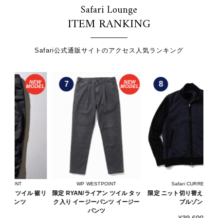
Safari Lounge
ITEM RANKING
Safari公式通販サイトのアクセス人気ランキング
7
8
WP WESTPOINT
Safari CURRENT
 裾リ
限定 RYAN/ライアン ツイル タッ
限定 ニット切り替え ハイネック
ク入り イージーパンツ イージー
ブルゾン
パンツ