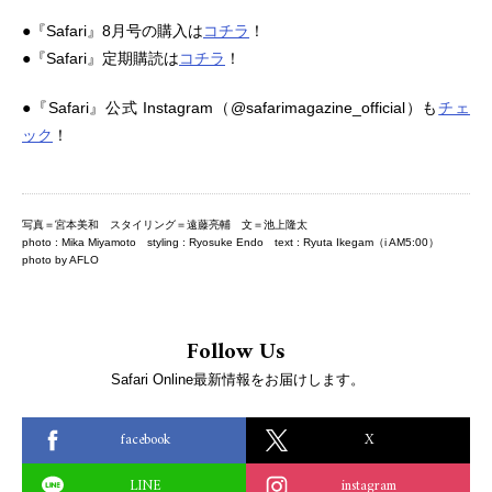
●『Safari』8月号の購入は
コチラ
！
●『Safari』定期購読は
コチラ
！
●『Safari』公式 Instagram（@safarimagazine_official）も
チェ
ック
！
写真＝宮本美和 スタイリング＝遠藤亮輔 文＝池上隆太
photo : Mika Miyamoto styling : Ryosuke Endo text : Ryuta Ikegam（i AM5:00）
photo by AFLO
Follow Us
Safari Online最新情報をお届けします。
facebook
X
LINE
instagram