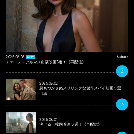
Culture
2026.08.08
NEW
アナ・デ・アルマス出演映画5選！《再配信》
2
2026.08.02
息もつかせぬスリリングな傑作スパイ映画５選！
《再…
3
2026.08.01
泣ける！韓国映画５選！《再配信》