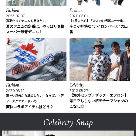
Fashion
Fashion
2025.07.07
2020.03.01
真夏だってデニムを穿きたい！
【2月まとめ】『大人のお洒落コーデ集』
夏のデニムの定番は、やっぱり爽快
今こそ軽快な“ナイロンパーカ”の出
スーパー淡青デニム！
番！
Fashion
Celebrity
2020.03.12
2023.08.27
【海外セレブ／ザック・エフロン】
重～い気分から脱出したい！ならば、〈デ
悪目立ちしない柄モチーフシャツの
ィースクエアード〉の
こなし方！
爽快コラボアイテムはどう？
Celebrity Snap