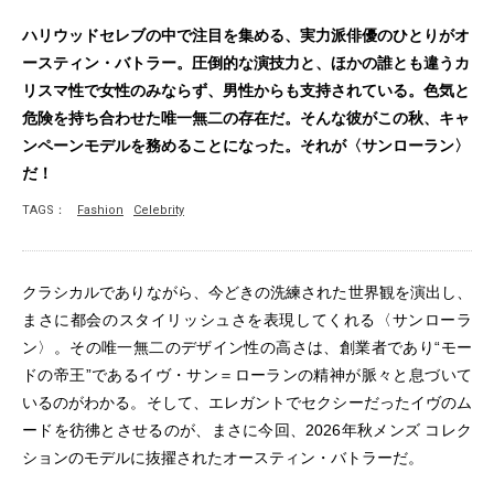
ハリウッドセレブの中で注目を集める、実力派俳優のひとりがオ
ースティン・バトラー。圧倒的な演技力と、ほかの誰とも違うカ
リスマ性で女性のみならず、男性からも支持されている。色気と
危険を持ち合わせた唯一無二の存在だ。そんな彼がこの秋、キャ
ンペーンモデルを務めることになった。それが〈サンローラン〉
だ！
TAGS：
Fashion
Celebrity
クラシカルでありながら、今どきの洗練された世界観を演出し、
まさに都会のスタイリッシュさを表現してくれる〈サンローラ
ン〉。その唯一無二のデザイン性の高さは、創業者であり“モー
ドの帝王”であるイヴ・サン＝ローランの精神が脈々と息づいて
いるのがわかる。そして、エレガントでセクシーだったイヴのム
ードを彷彿とさせるのが、まさに今回、2026年秋メンズ コレク
ションのモデルに抜擢されたオースティン・バトラーだ。