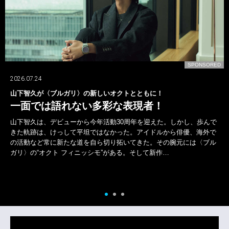
D
SPONSORED
2026.07.24
山下智久が〈ブルガリ〉の新しいオクトとともに！
一面では語れない多彩な表現者！
山下智久は、デビューから今年活動30周年を迎えた。しかし、歩んで
きた軌跡は、けっして平坦ではなかった。アイドルから俳優、海外で
の活動など常に新たな道を自ら切り拓いてきた。その腕元には〈ブル
ガリ〉の“オクト フィニッシモ”がある。そして新作…