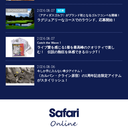
2026.08.07
SPONSORED
NEW
〈アディダスゴルフ〉がブランド初となるゴルフコンペを開催！
ラグジュアリーなコースでのラウンド、応募開始！
2026.08.07
Catch the Wave！
ライブ愛を感じる1着を最高峰のクオリティで楽し
む！ 伝説の熱狂を体感できるロックT！
2026.08.06
今しか手に入らない希少アイテム！
〈カルバン・クライン原宿〉の1周年記念限定アイテム
がスタイリッシュ！