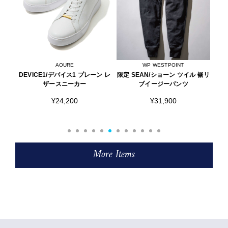
WP WESTPOINT
WP WESTPOINT
ン レ
限定 SEAN/ショーン ツイル 裾リ
限定 RYAN/ライアン ツイル タッ
シ
ブイージーパンツ
ク入り イージーパンツ イージー
パンツ
¥31,900
¥33,000
More Items