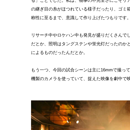
る」ことでした。私は、物事の不完全さにこそリ
の継ぎ目の糸がほつれている様子だったり、ゴミ
称性に至るまで、意識して作り上げたつもりです
リサーチ中やロケハン中も発見が盛りだくさんで
だとか、照明はタングステンや蛍光灯だったのかと
によるものだったんだとか。
もう一つ、今回の試合シーンは主に16mmで撮っ
機製のカメラを使っていて、捉えた映像を劇中で