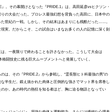
E』。その幕開けとなった『PRIDE.1』は、高田延彦vsヒクソン・
限りの大会だった。プロレス最強幻想を背負った高田に、日本中の
った世紀の一戦。しかし、その結末はあまりにも残酷だった……。
な現実。だからこそ、この試合はいまなお多くの人の記憶に深く刻
狂は、一夜限りで終わることを許さなかった。こうして大会は
日本格闘技史に残る巨大ムーブメントへと発展していく。
は、その『PRIDE.2』から参戦し、“霊長類ヒト科最強の男”の
絶な半生だ。鍛え抜かれた肉体と圧倒的な強さでマット界を席巻し
たのか。あの時代の熱狂を知る者ほど、胸に迫る物語となってい
イン・ジョンソン。屈強な肉体と運動能力、さらには繊細な心理表