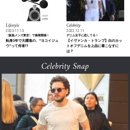
Lifestyle
Celebrity
2023.11.13
2022.12.11
〈阪急メンズ東京〉で個展開催！
デニム女子に恋してる！
転身3年で大躍進の、“ヨコイジュ
【イヴァンカ・トランプ】白のカッ
ウ”って何者!?
トオフデニムを上品に着こなすに
は？
Celebrity Snap