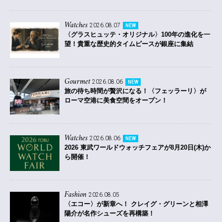
Watches
2026.08.07
NEW
〈グラスヒュッテ・オリジナル〉100年の進化を一
望！貴重な歴史的タイムピースが銀座に集結
Gourmet
2026.08.06
NEW
旅の待ち時間が贅沢になる！〈フェッラーリ〉が
ローマ空港に美食空間をオープン！
Watches
2026.08.06
NEW
2026 東武ワールドウォッチフェアが8月20日(木)か
ら開催！
Fashion
2026.08.05
〈エコー〉が新章へ！ クレイグ・グリーンと相澤
陽介が名作シューズを再構築！