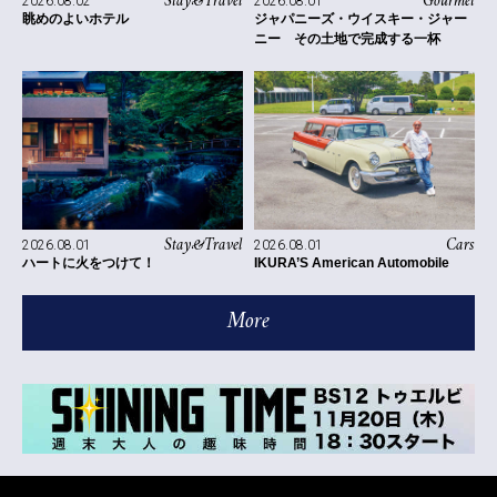
Stay&Travel
Gourmet
2026.08.02
2026.08.01
眺めのよいホテル
ジャパニーズ・ウイスキー・ジャー
ニー その土地で完成する一杯
Stay&Travel
Cars
2026.08.01
2026.08.01
ハートに火をつけて！
IKURA’S American Automobile
More