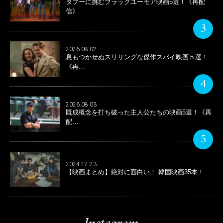
タブーに挑むブラックユーモア映画5選！《再配
信》
3
2026.08.02
息もつかせぬスリリングな傑作スパイ映画５選！
《再…
4
2026.08.03
既成概念を打ち破った主人公たちの映画5選！《再
配…
5
2024.12.23
【映画まとめ】絶対に面白い！ 韓国映画35本！