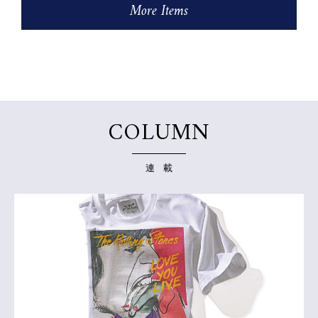
More Items
COLUMN
連 載