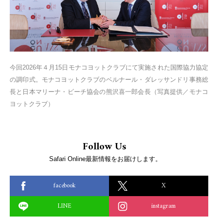
今回2026年４月15日モナコヨットクラブにて実施された国際協力協定
の調印式。モナコヨットクラブのベルナール・ダレッサンドリ事務総
長と日本マリーナ・ビーチ協会の熊沢喜一郎会長（写真提供／モナコ
ヨットクラブ）
Follow Us
Safari Online最新情報をお届けします。
facebook
X
LINE
instagram