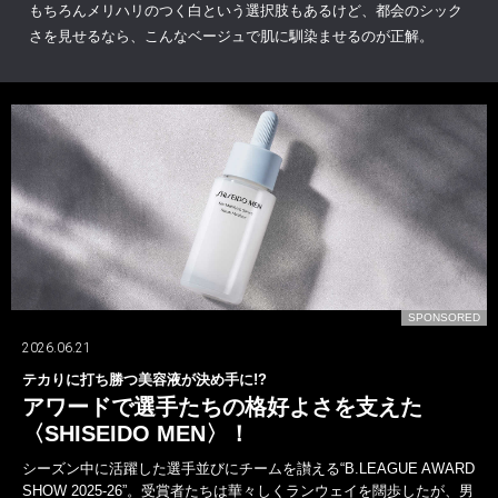
もちろんメリハリのつく白という選択肢もあるけど、都会のシック
さを見せるなら、こんなベージュで肌に馴染ませるのが正解。
D
SPONSORED
2026.07.24
山下智久が〈ブルガリ〉の新しいオクトとともに！
一面では語れない多彩な表現者！
山下智久は、デビューから今年活動30周年を迎えた。しかし、歩んで
きた軌跡は、けっして平坦ではなかった。アイドルから俳優、海外で
の活動など常に新たな道を自ら切り拓いてきた。その腕元には〈ブル