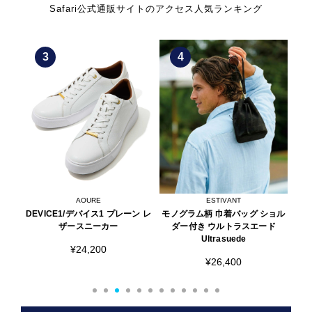
Safari公式通販サイトのアクセス人気ランキング
3
4
AOURE
ESTIVANT
える
DEVICE1/デバイス1 プレーン レ
モノグラム柄 巾着バッグ ショル
シ
ップ
ザースニーカー
ダー付き ウルトラスエード
Ultrasuede
¥24,200
¥26,400