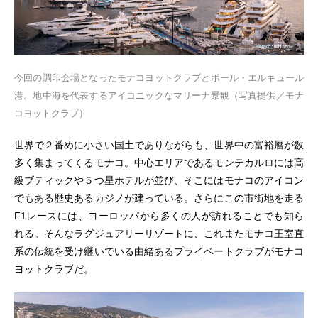
今回の調印会場となったモナコヨットクラブとポール・エルキュール
港。地中海を代表するアイコニックなマリーナ景観（写真提供／モナ
コヨットクラブ）
世界で２番めに小さい国土でありながらも、世界中の富裕層が数
多く集まってくるモナコ。中心エリアであるモンテカルロには高
級ブティックや５つ星ホテルが並び、そこにはモナコのアイコン
でもある歴史あるカジノが建っている。さらにこの市街地を走る
F1レースには、ヨーロッパから多くの人が訪れることでも知ら
れる。そんなラグジュアリーリゾートに、これまたモナコ王室直
系の伝統を受け継いでいる由緒あるプライベートクラブがモナコ
ヨットクラブだ。