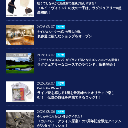
軽くてしなやかな新素材の感触が新しすぎる！
〈ルイ・ヴィトン〉の次の一手は、ラグジュアリー×超
高機能！
2026.08.07
NEW
ナイジェル・ケーボンが愛した街、
表参道に新たなショップをオープン
2026.08.07
SPONSORED
NEW
〈アディダスゴルフ〉がブランド初となるゴルフコンペを開催！
ラグジュアリーなコースでのラウンド、応募開始！
2026.08.07
NEW
Catch the Wave！
ライブ愛を感じる1着を最高峰のクオリティで楽し
む！ 伝説の熱狂を体感できるロックT！
2026.08.06
NEW
今しか手に入らない希少アイテム！
〈カルバン・クライン原宿〉の1周年記念限定アイテム
がスタイリッシュ！