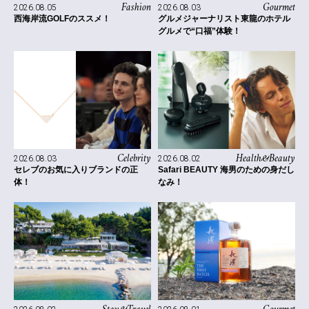
Fashion
Gourmet
2026.08.05
2026.08.03
西海岸流GOLFのススメ！
グルメジャーナリスト東龍のホテル
グルメで“口福”体験！
Celebrity
Health&Beauty
2026.08.03
2026.08.02
セレブのお気に入りブランドの正
Safari BEAUTY 海男のための身だし
体！
なみ！