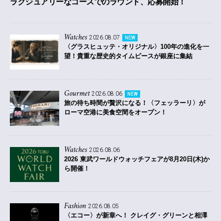
ラグジュアリーなコースでのラウンド、応募開始！
Watches
2026.08.07
NEW
〈グラスヒュッテ・オリジナル〉100年の進化を一
望！貴重な歴史的タイムピースが銀座に集結
Gourmet
2026.08.06
NEW
旅の待ち時間が贅沢になる！〈フェッラーリ〉が
ローマ空港に美食空間をオープン！
Watches
2026.08.06
2026 東武ワールドウォッチフェアが8月20日(木)か
ら開催！
Fashion
2026.08.05
〈エコー〉が新章へ！ クレイグ・グリーンと相澤