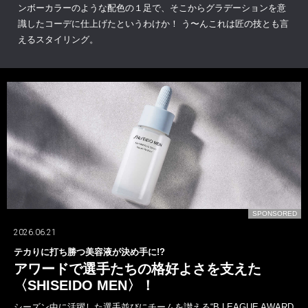
ンボーカラーのような配色の１足で、そこからグラデーションを意
識したコーデに仕上げたというわけか！ う〜んこれは匠の技とも言
えるスタイリング。
D
SPONSORED
2026.06.21
テカりに打ち勝つ美容液が決め手に!?
アワードで選手たちの格好よさを支えた
〈SHISEIDO MEN〉！
シーズン中に活躍した選手並びにチームを讃える“B.LEAGUE AWARD