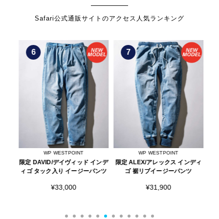
Safari公式通販サイトのアクセス人気ランキング
6
7
WP WESTPOINT
WP WESTPOINT
ック
限定 DAVID/デイヴィッド インデ
限定 ALEX/アレックス インディ
限定
ィゴ タック入り イージーパンツ
ゴ 裾リブイージーパンツ
ク
¥33,000
¥31,900