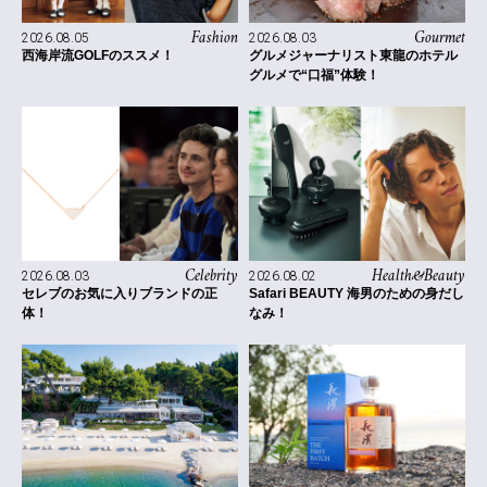
Fashion
Gourmet
2026.08.05
2026.08.03
西海岸流GOLFのススメ！
グルメジャーナリスト東龍のホテル
グルメで“口福”体験！
Celebrity
Health&Beauty
2026.08.03
2026.08.02
セレブのお気に入りブランドの正
Safari BEAUTY 海男のための身だし
体！
なみ！