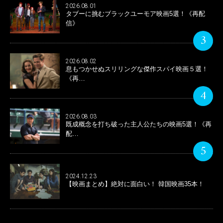
2026.08.01
タブーに挑むブラックユーモア映画5選！《再配
信》
3
2026.08.02
息もつかせぬスリリングな傑作スパイ映画５選！
《再…
4
2026.08.03
既成概念を打ち破った主人公たちの映画5選！《再
配…
5
2024.12.23
【映画まとめ】絶対に面白い！ 韓国映画35本！