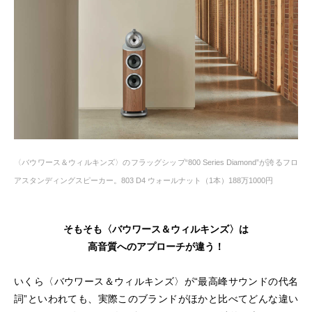
〈バウワース＆ウィルキンズ〉のフラッグシップ“800 Series Diamond”が誇るフロ
アスタンディングスピーカー。803 D4 ウォールナット（1本）188万1000円
そもそも〈バウワース＆ウィルキンズ〉は
高音質へのアプローチが違う！
いくら〈バウワース＆ウィルキンズ〉が“最高峰サウンドの代名
詞”といわれても、実際このブランドがほかと比べてどんな違い