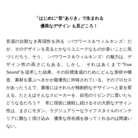
「はじめに“音”ありき」で生まれる
優美なデザイン も見どころ！
音源の比類なき再現性を誇る〈バウワース＆ウィルキンズ〉だ
が、そのデザインを見るとかなりユニークなものが多いことに気
づくだろう。そう、〈バウワース＆ウィルキンズ〉の魅力は、デ
ザイン性の高さにもある。しかし、それはあくまで“True
Sound”を追求した結果。その目標達成のためにどんな形状や構
造、素材を選ぶべきかが最優先に吟味されている。そのプロセス
があったうえで、最後にはそれらが独創的なデザインへと姿を変
える。たとえばそんなスピーカーを、自宅のリビングに置いたら
どうなるだろう？ 常に現状に挑戦し続けるその大胆なデザイン
性は、まさにモダン。ラグジュアリーなライフスタイルのインテ
リアに難なく溶け込み、優美な存在感を放ってくれるのは間違い
ない。