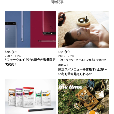
関連記事
Lifestyle
Lifestyle
2016.11.24
2017.12.25
“ファーウェイ P9”の新色が数量限定
〈ザ・リッツ・カールトン東京〉でホッカ
で発売！
ホカに！
限定スパメニューを体験すれば寒～
い冬も乗り越えられる!?