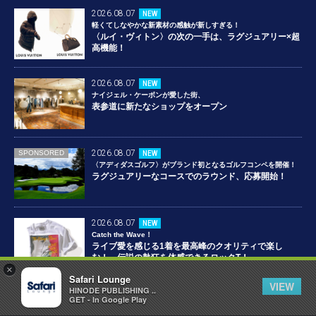
2026.08.07
NEW
軽くてしなやかな新素材の感触が新しすぎる！
〈ルイ・ヴィトン〉の次の一手は、ラグジュアリー×超
高機能！
2026.08.07
NEW
ナイジェル・ケーボンが愛した街、
表参道に新たなショップをオープン
2026.08.07
SPONSORED
NEW
〈アディダスゴルフ〉がブランド初となるゴルフコンペを開催！
ラグジュアリーなコースでのラウンド、応募開始！
2026.08.07
NEW
Catch the Wave！
ライブ愛を感じる1着を最高峰のクオリティで楽し
む！ 伝説の熱狂を体感できるロックT！
×
Safari Lounge
VIEW
HINODE PUBLISHING ..
2026.08.06
NEW
GET - In Google Play
今しか手に入らない希少アイテム！