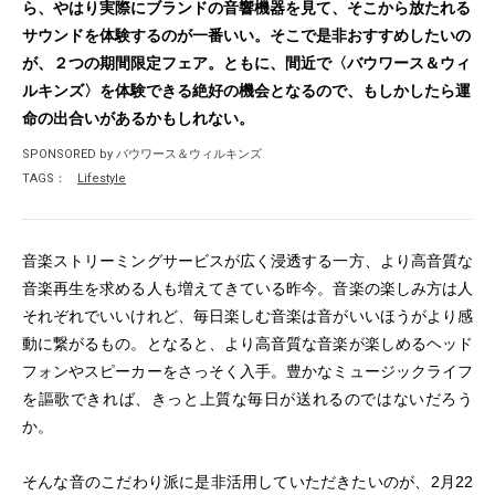
ら、やはり実際にブランドの音響機器を見て、そこから放たれる
サウンドを体験するのが一番いい。そこで是非おすすめしたいの
が、２つの期間限定フェア。ともに、間近で〈バウワース＆ウィ
ルキンズ〉を体験できる絶好の機会となるので、もしかしたら運
命の出合いがあるかもしれない。
SPONSORED by バウワース＆ウィルキンズ
TAGS：
Lifestyle
音楽ストリーミングサービスが広く浸透する一方、より高音質な
音楽再生を求める人も増えてきている昨今。音楽の楽しみ方は人
それぞれでいいけれど、毎日楽しむ音楽は音がいいほうがより感
動に繋がるもの。となると、より高音質な音楽が楽しめるヘッド
フォンやスピーカーをさっそく入手。豊かなミュージックライフ
を謳歌できれば、きっと上質な毎日が送れるのではないだろう
か。
そんな音のこだわり派に是非活用していただきたいのが、2月22