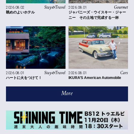
Stay&Travel
Gourmet
2026.08.02
2026.08.01
眺めのよいホテル
ジャパニーズ・ウイスキー・ジャー
ニー その土地で完成する一杯
Stay&Travel
Cars
2026.08.01
2026.08.01
ハートに火をつけて！
IKURA’S American Automobile
More