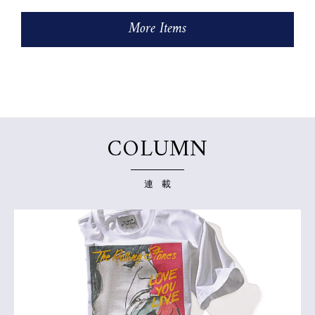
More Items
COLUMN
連 載