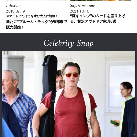
Lifestyle
Safari me time
2018.02.19
2021.10.16
“庭キャンプ”のムードを盛り上げ
スマートにたばこを嗜む大人に朗報！
る、贅沢アウトドア家具6選！
新たに“プルーム・テック”が6都市で
販売開始！
Celebrity Snap