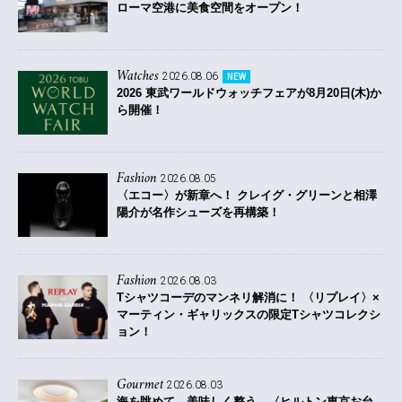
ローマ空港に美食空間をオープン！
Watches
2026.08.06
NEW
2026 東武ワールドウォッチフェアが8月20日(木)か
ら開催！
Fashion
2026.08.05
〈エコー〉が新章へ！ クレイグ・グリーンと相澤
陽介が名作シューズを再構築！
Fashion
2026.08.03
Tシャツコーデのマンネリ解消に！ 〈リプレイ〉×
マーティン・ギャリックスの限定Tシャツコレクシ
ョン！
Gourmet
2026.08.03
海を眺めて、美味しく整う。〈ヒルトン東京お台