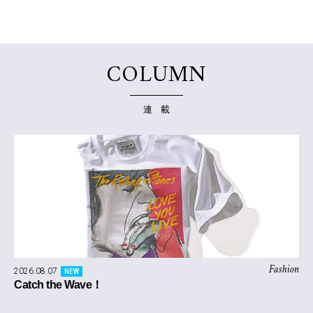
COLUMN
連 載
Fashion
2026.08.07
NEW
Catch the Wave！