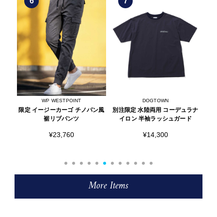
7
8
DOGTOWN
WP WESTPOINT
ン風
別注限定 水陸両用 コーデュラナ
限定 イージーカーゴ 裾リブパン
別注
イロン 半袖ラッシュガード
ツ
¥14,300
¥20,790
More Items