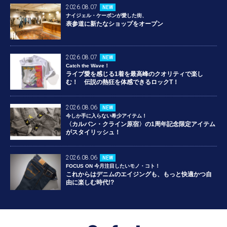
2026.08.07
NEW
ナイジェル・ケーボンが愛した街、
表参道に新たなショップをオープン
2026.08.07
NEW
Catch the Wave！
ライブ愛を感じる1着を最高峰のクオリティで楽し
む！ 伝説の熱狂を体感できるロックT！
2026.08.06
NEW
今しか手に入らない希少アイテム！
〈カルバン・クライン原宿〉の1周年記念限定アイテム
がスタイリッシュ！
2026.08.06
NEW
FOCUS ON 今月注目したいモノ・コト！
これからはデニムのエイジングも、もっと快適かつ自
由に楽しむ時代!?