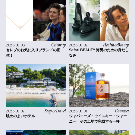
Celebrity
Health&Beauty
2026.08.03
2026.08.02
セレブのお気に入りブランドの正
Safari BEAUTY 海男のための身だし
体！
なみ！
Stay&Travel
Gourmet
2026.08.02
2026.08.01
眺めのよいホテル
ジャパニーズ・ウイスキー・ジャー
ニー その土地で完成する一杯