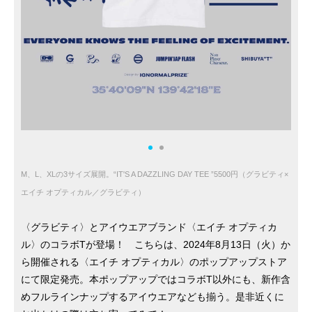
M、L、XLの3サイズ展開。“IT'S A DAZZLING DAY TEE ”5500円（グラビティ×
エイチ オプティカル／グラビティ）
〈グラビティ〉とアイウエアブランド〈エイチ オプティカ
ル〉のコラボTが登場！ こちらは、2024年8月13日（火）か
ら開催される〈エイチ オプティカル〉のポップアップストア
にて限定発売。本ポップアップではコラボT以外にも、新作含
めフルラインナップするアイウエアなども揃う。是非近くに