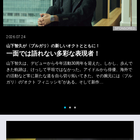
D
SPONSORED
2026.07.24
山下智久が〈ブルガリ〉の新しいオクトとともに！
一面では語れない多彩な表現者！
山下智久は、デビューから今年活動30周年を迎えた。しかし、歩んで
きた軌跡は、けっして平坦ではなかった。アイドルから俳優、海外で
の活動など常に新たな道を自ら切り拓いてきた。その腕元には〈ブル
ガリ〉の“オクト フィニッシモ”がある。そして新作…