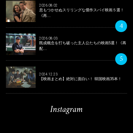
2026.08.02
息もつかせぬスリリングな傑作スパイ映画５選！
《再…
4
2026.08.03
既成概念を打ち破った主人公たちの映画5選！《再
配…
5
2024.12.23
【映画まとめ】絶対に面白い！ 韓国映画35本！
Instagram