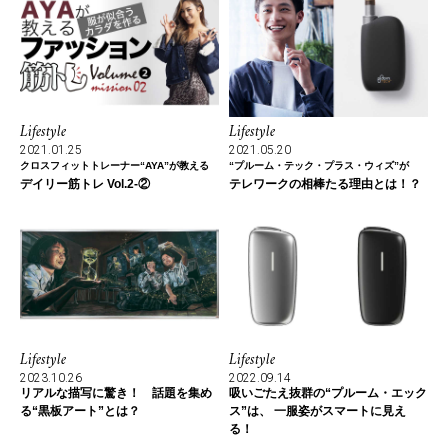
Lifestyle
Lifestyle
2021.01.25
2021.05.20
クロスフィットトレーナー“AYA”が教える
“プルーム・テック・プラス・ウィズ”が
デイリー筋トレ Vol.2-②
テレワークの相棒たる理由とは！？
Lifestyle
Lifestyle
2023.10.26
2022.09.14
リアルな描写に驚き！ 話題を集め
吸いごたえ抜群の“プルーム・エック
る“黒板アート”とは？
ス”は、 一服姿がスマートに見え
る！