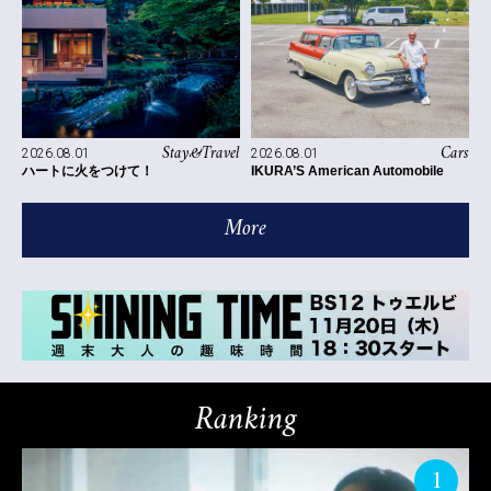
Stay&Travel
Cars
2026.08.01
2026.08.01
ハートに火をつけて！
IKURA’S American Automobile
More
Ranking
1