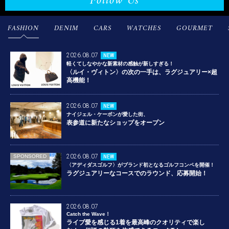
Follow Us
FASHION
DENIM
CARS
WATCHES
GOURMET
2026.08.07
NEW
軽くてしなやかな新素材の感触が新しすぎる！
〈ルイ・ヴィトン〉の次の一手は、ラグジュアリー×超
高機能！
2026.08.07
NEW
ナイジェル・ケーボンが愛した街、
表参道に新たなショップをオープン
2026.08.07
SPONSORED
NEW
〈アディダスゴルフ〉がブランド初となるゴルフコンペを開催！
ラグジュアリーなコースでのラウンド、応募開始！
2026.08.07
Catch the Wave！
ライブ愛を感じる1着を最高峰のクオリティで楽し