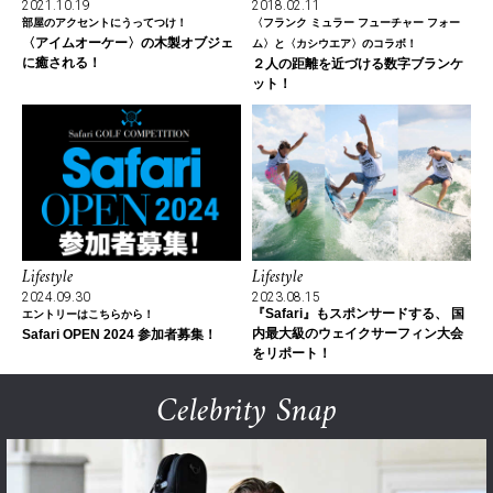
2021.10.19
2018.02.11
部屋のアクセントにうってつけ！
〈フランク ミュラー フューチャー フォー
〈アイムオーケー〉の木製オブジェ
ム〉と〈カシウエア〉のコラボ！
に癒される！
２人の距離を近づける数字ブランケ
ット！
Lifestyle
Lifestyle
2024.09.30
2023.08.15
『Safari』もスポンサードする、 国
エントリーはこちらから！
内最大級のウェイクサーフィン大会
Safari OPEN 2024 参加者募集！
をリポート！
Celebrity Snap