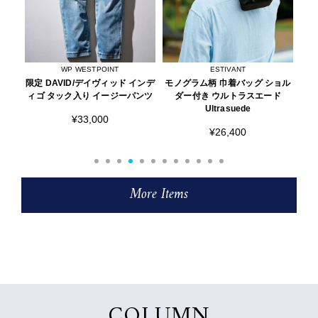
ESTIVANT
AOURE
インデ
モノグラム柄 巾着バッグ ショル
DEVICE1/デバイス1 プレーン レ
限定
ンツ
ダー付き ウルトラスエード
ザースニーカー
Ultrasuede
¥24,200
¥26,400
More Items
COLUMN