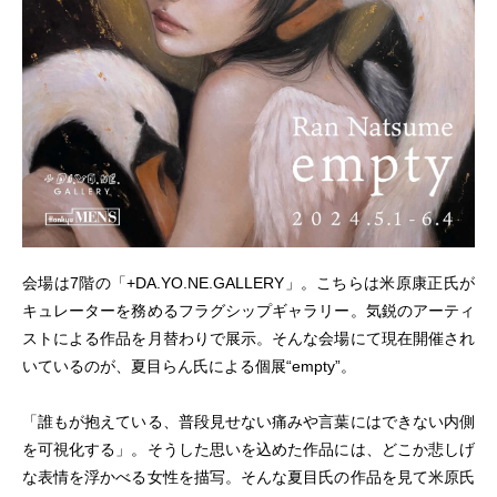
会場は7階の「+DA.YO.NE.GALLERY」。こちらは⽶原康正氏が
キュレーターを務めるフラグシップギャラリー。気鋭のアーティ
ストによる作品を月替わりで展示。そんな会場にて現在開催され
いているのが、夏目らん氏による個展“empty”。
「誰もが抱えている、普段⾒せない痛みや⾔葉にはできない内側
を可視化する」。そうした思いを込めた作品には、どこか悲しげ
な表情を浮かべる女性を描写。そんな夏目氏の作品を見て米原氏