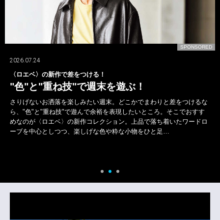
D
SPONSORED
2026.07.24
〈ロエベ〉の新作で差をつける！
"色"と"重ね技"で週末を遊ぶ！
さりげないお洒落を楽しみたい週末。どこかでまわりと差をつけるな
ら、"色"と"重ね技"で遊んで余裕を表現したいところ。そこでおすす
めなのが〈ロエベ〉の新作コレクション。上品で落ち着いたワードロ
ーブを中心としつつ、楽しげな色や粋な小物をひと足…