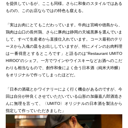
を提供しているが、ここも同様。さらに和食のスタイルではある
ものの、このお店ならではの特色も窺える。
「実はお肉にとてもこだわっています。牛肉は宮崎や徳島から、
鶏肉は山口の長州鶏、さらに豚肉は静岡の天城黒豚を選んでいま
して、すべて生産者から直接仕入れています。コース最初のテリ
ーヌから入魂の皿をお出ししていますが、特にメインのお肉料理
は一番得意とするところです」と語るのは“Restaurant UMITO
HIROO”のシェフ。一方でワインやウイスキーなどお酒へのこだ
わりも相当なもので、創作和食によく合う日本酒（純米大吟醸）
をオリジナルで作ってしまったほどだ。
「日本の酒蔵とかワイナリーによく行く機会があるのですが、今
回は自分が仲良くさせていただいている山形の加藤嘉八郎酒造さ
んに無理を言って、〈UMITO〉オリジナルの日本酒を製法から
指定して作っていただきました」