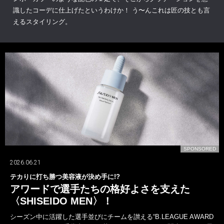
識したコーデに仕上げたというわけか！ う〜んこれは匠の技とも言
えるスタイリング。
D
SPONSORED
2026.06.21
テカりに打ち勝つ美容液が決め手に!?
アワードで選手たちの格好よさを支えた
〈SHISEIDO MEN〉！
シーズン中に活躍した選手並びにチームを讃える“B.LEAGUE AWARD