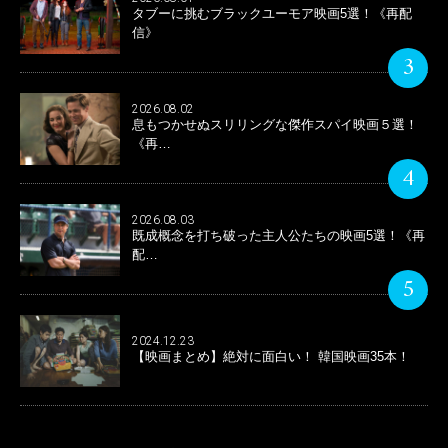
タブーに挑むブラックユーモア映画5選！《再配
信》
3
2026.08.02
息もつかせぬスリリングな傑作スパイ映画５選！
《再…
4
2026.08.03
既成概念を打ち破った主人公たちの映画5選！《再
配…
5
2024.12.23
【映画まとめ】絶対に面白い！ 韓国映画35本！