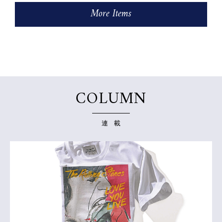
More Items
COLUMN
連 載