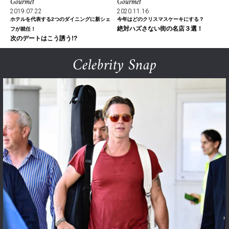
Gourmet
Gourmet
2019.07.22
2020.11.16
ホテルを代表する2つのダイニングに新シェ
今年はどのクリスマスケーキにする？
絶対ハズさない街の名店３選！
フが就任！
次のデートはこう誘う!?
Celebrity Snap