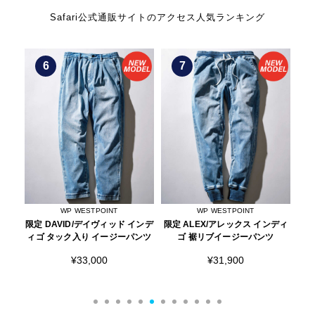
Safari公式通販サイトのアクセス人気ランキング
6
7
WP WESTPOINT
WP WESTPOINT
ック
限定 DAVID/デイヴィッド インデ
限定 ALEX/アレックス インディ
限定
ィゴ タック入り イージーパンツ
ゴ 裾リブイージーパンツ
ク
¥33,000
¥31,900