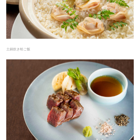
土鍋炊き蛤ご飯