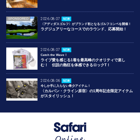
2026.08.07
SPONSORED
NEW
〈アディダスゴルフ〉がブランド初となるゴルフコンペを開催！
ラグジュアリーなコースでのラウンド、応募開始！
2026.08.07
NEW
Catch the Wave！
ライブ愛を感じる1着を最高峰のクオリティで楽し
む！ 伝説の熱狂を体感できるロックT！
2026.08.06
NEW
今しか手に入らない希少アイテム！
〈カルバン・クライン原宿〉の1周年記念限定アイテム
がスタイリッシュ！