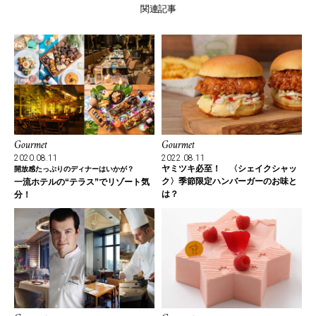
関連記事
Gourmet
Gourmet
2020.08.11
2022.08.11
ヤミツキ必至！ 〈シェイクシャッ
開放感たっぷりのディナーはいかが？
ク〉季節限定ハンバーガーのお味と
一流ホテルの“テラス”でリゾート気
は？
分！