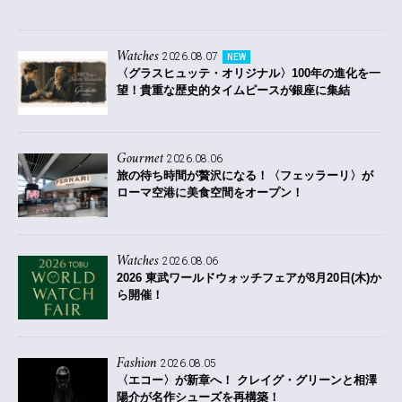
Watches
2026.08.07
NEW
〈グラスヒュッテ・オリジナル〉100年の進化を一
望！貴重な歴史的タイムピースが銀座に集結
Gourmet
2026.08.06
旅の待ち時間が贅沢になる！〈フェッラーリ〉が
ローマ空港に美食空間をオープン！
Watches
2026.08.06
2026 東武ワールドウォッチフェアが8月20日(木)か
ら開催！
Fashion
2026.08.05
〈エコー〉が新章へ！ クレイグ・グリーンと相澤
陽介が名作シューズを再構築！