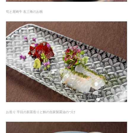
筍と尾崎牛 友三角のお椀
お造り 平目の新茶造りと鮪の自家製醤油のづけ