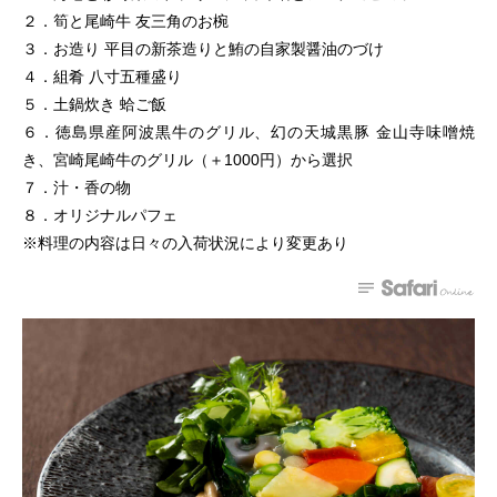
２．筍と尾崎牛 友三角のお椀
３．お造り 平目の新茶造りと鮪の自家製醤油のづけ
４．組肴 八寸五種盛り
５．土鍋炊き 蛤ご飯
６．徳島県産阿波黒牛のグリル、幻の天城黒豚 金山寺味噌焼
き、宮崎尾崎牛のグリル（＋1000円）から選択
７．汁・香の物
８．オリジナルパフェ
※料理の内容は日々の入荷状況により変更あり