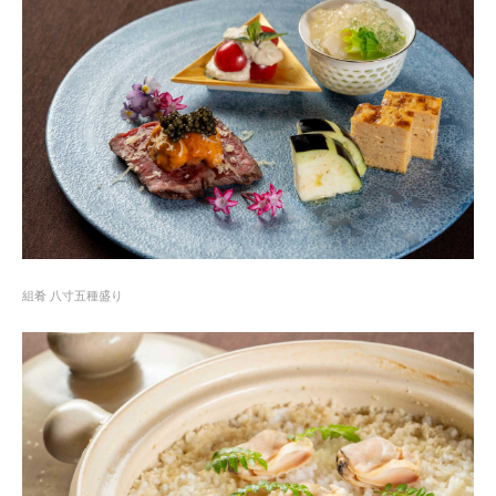
組肴 八寸五種盛り