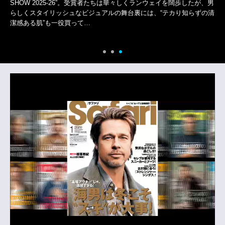
SHOW 2025-26”。受賞者たちは華々しくランウェイを闊歩したが、男
らしくスタイリッシュなビジュアルの舞台裏には、“テカり知らずの清
潔感ある肌”も一役買って…