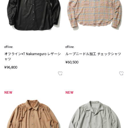
offline.
offline.
オフライン×T Nakameguro レザーシ
ループニードル加工 チェックシャツ
ャツ
¥60,500
¥96,800
NEW
NEW