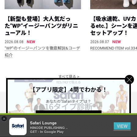
【新型も登場】大人気だっ
【吸水速乾、UV
た”WP”イージーパンツがリニ
るetc.】シーン
ューアル！
セットアップ！
NEW
NEW
2026.08.08
2026.08.07
“WP”のイージーパンツを徹底解説&コーデ
RECOMMEND ITEM vol.33
紹介
すべて見る
【アプリ限定】4問でわかる！
あなたの"Safariタイプ"は？
公式SNSアカウント
詳しくはこちら ＞
×
Safari Lounge
VIEW
HINODE PUBLISHING ..
GET - In Google Play