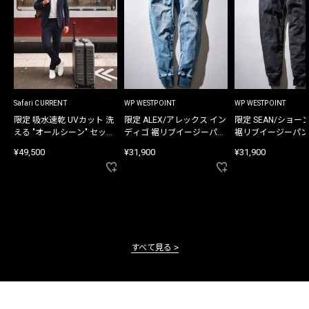
Safari CURRENT
WP WESTPOINT
WP WESTPOINT
限定 吸水速乾 UVカット 洗
限定 ALEX/アレックス イン
限定 SEAN/ショー
える "オールシーン" セット
ディゴ 裾リブイージーパン
裾リブイージーパン
アップ
ツ
¥49,500
¥31,900
¥31,900
すべて見る