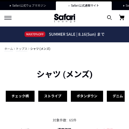
Safari公式ウェブマガジン
Safari公式通販サイト
Sa
ホーム
トップス
シャツ (メンズ)
シャツ (メンズ)
チェック柄
ストライプ
ボタンダウン
デニム
対象件数 : 65件