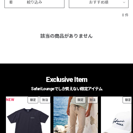
絞り込み
おすすめ順
0 件
該当の商品がありません
Exclusive Item
Safari Loungeでしか買えない限定アイテム
NEW
限定
別注
限定
別注
限定