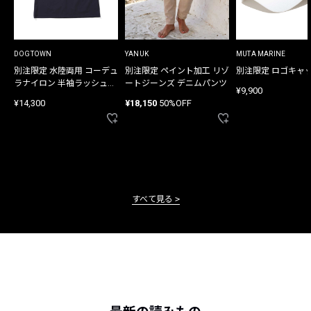
DOGTOWN
YANUK
MUTA MARINE
別注限定 水陸両用 コーデュ
別注限定 ペイント加工 リゾ
別注限定 ロゴキャ
ラナイロン 半袖ラッシュガ
ートジーンズ デニムパンツ
¥9,900
ード
¥14,300
¥18,150
50%OFF
すべて見る