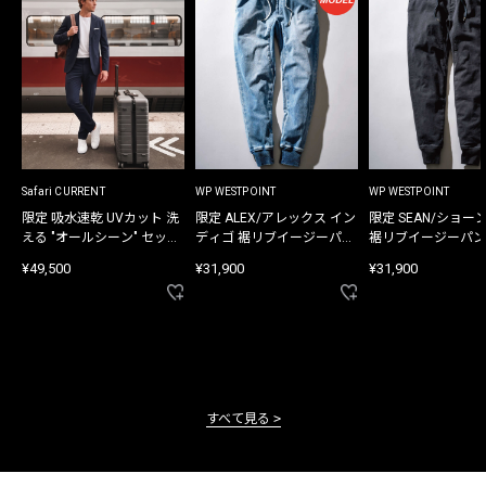
Safari CURRENT
WP WESTPOINT
WP WESTPOINT
限定 吸水速乾 UVカット 洗
限定 ALEX/アレックス イン
限定 SEAN/ショー
える "オールシーン" セット
ディゴ 裾リブイージーパン
裾リブイージーパン
アップ
ツ
¥49,500
¥31,900
¥31,900
すべて見る