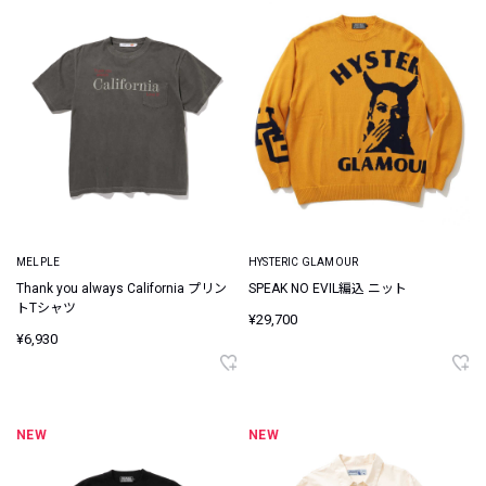
MELPLE
HYSTERIC GLAMOUR
Thank you always California プリン
SPEAK NO EVIL編込 ニット
トTシャツ
¥29,700
¥6,930
NEW
NEW