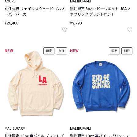
AOURE
MALIBUFARM
別注先行 フェイクスウェード プルオ
別注限定 8oz ヘビーウエイト USAフ
ーバーパーカ
ァブリック プリントロンT
¥26,400
¥9,790
NEW
NEW
限定
別注
限定
別注
MALIBUFARM
MALIBUFARM
別注限定 10oz 裏パイル プリントプ
別注限定 10oz 裏パイル プリントス