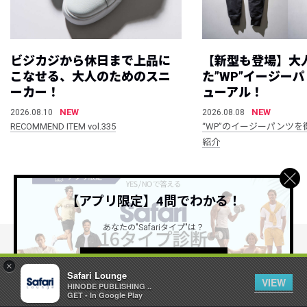
ビジカジから休日まで上品に
【新型も登場】大
こなせる、大人のためのスニ
た”WP”イージー
ーカー！
ューアル！
NEW
NEW
2026.08.10
2026.08.08
RECOMMEND ITEM vol.335
“WP”のイージーパンツを
紹介
すべて見る
【アプリ限定】4問でわかる！
あなたの"Safariタイプ"は？
詳しくはこちら ＞
公式SNSアカウント
×
Safari Lounge
VIEW
HINODE PUBLISHING ..
GET - In Google Play