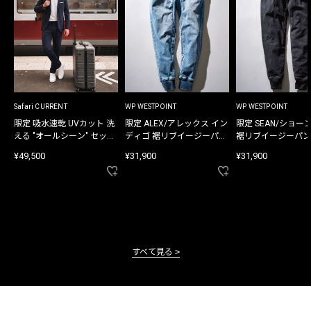
Safari CURRENT
WP WESTPOINT
WP WESTPOINT
限定 吸水速乾 UVカット 洗
限定 ALEX/アレックス イン
限定 SEAN/ショー
える "オールシーン" セット
ディゴ 裾リブイージーパン
裾リブイージーパン
アップ
ツ
¥49,500
¥31,900
¥31,900
すべて見る