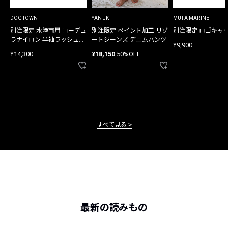
DOGTOWN
YANUK
MUTA MARINE
別注限定 水陸両用 コーデュ
別注限定 ペイント加工 リゾ
別注限定 ロゴキャ
ラナイロン 半袖ラッシュガ
ートジーンズ デニムパンツ
¥9,900
ード
¥14,300
¥18,150
50%OFF
すべて見る
最新の読みもの