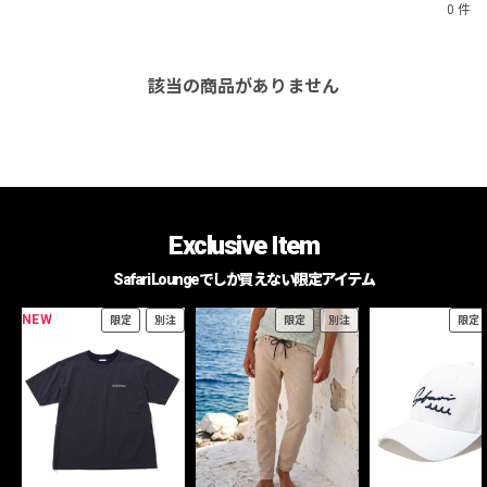
0 件
該当の商品がありません
Exclusive Item
Safari Loungeでしか買えない限定アイテム
NEW
限定
別注
限定
別注
限定