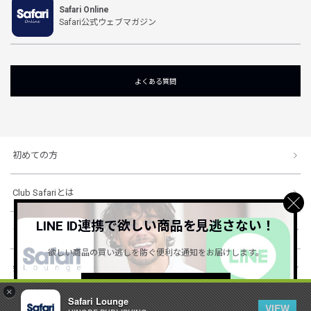
Safari Online
Safari公式ウェブマガジン
よくある質問
初めての方
Club Safariとは
LINE ID連携で欲しい商品を見逃さない！
ショッピングガイド
欲しい商品の買い逃しを防ぐ便利な通知をお届けします。
会社概要・規約
詳しくはこちら ＞
×
Safari Lounge
VIEW