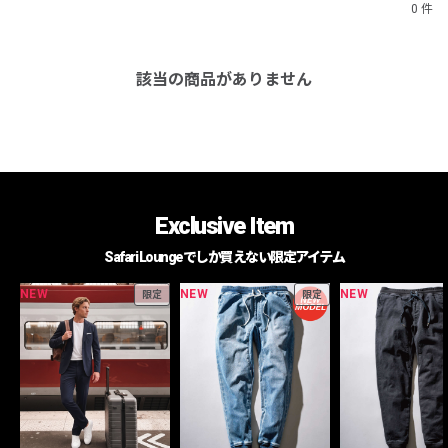
0 件
該当の商品がありません
Exclusive Item
Safari Loungeでしか買えない限定アイテム
NEW
NEW
NEW
限定
限定