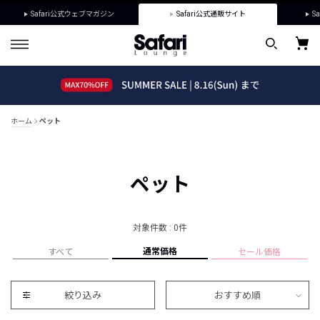
Safari公式ウェブマガジン
Safari公式通販サイト
Sa
ホーム
ペット
ペット
対象件数 : 0件
通常価格
すべて
セール価格
絞り込み
おすすめ順