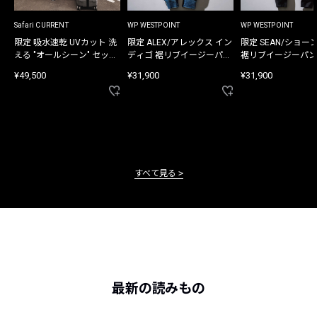
Safari CURRENT
WP WESTPOINT
WP WESTPOINT
限定 吸水速乾 UVカット 洗
限定 ALEX/アレックス イン
限定 SEAN/ショー
える "オールシーン" セット
ディゴ 裾リブイージーパン
裾リブイージーパン
アップ
ツ
¥49,500
¥31,900
¥31,900
すべて見る
最新の読みもの