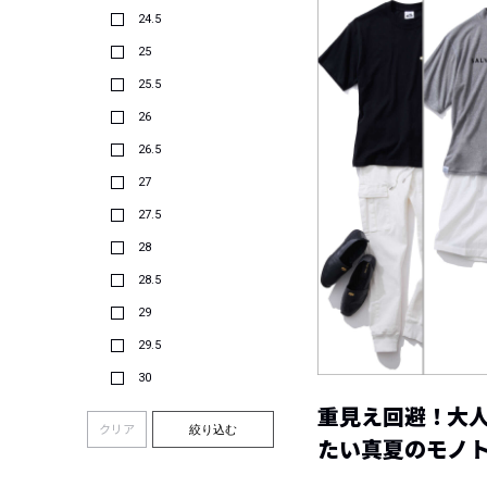
24.5
25
25.5
26
26.5
27
27.5
28
28.5
29
29.5
30
重見え回避！大
クリア
絞り込む
たい真夏のモノ