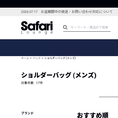
2026.07.17 お盆期間中の発送・お問い合わせ対応について
アイテム
スペシャル
カテゴリーから探す
スペシャルフィーチャ
ホーム
バッグ
ショルダーバッグ (メンズ)
ブランドから探す
特集記事
絞り込んで探す
ショルダーバッグ (メンズ)
新着アイテム
コーディネート
編集部のおすすめアイテム
対象件数 :
17
件
編集部のおすすめコー
ランキング
雑誌・カタログ掲載アイテム
セール
ブランド
おすすめ順