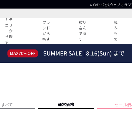
Safari公式ウェブマガジ
カテ
ブラ
絞り
読
ゴリ
ンド
込ん
み
ーか
から
で探
も
ら探
探す
す
の
す
読みもの
ガイド
ー
すべての記事
ショッピング
2026年のイチオシTシャツ！
初めての方
“WP”のイージーパンツを徹底解説&コ
Club Safari
ーデ紹介
よくある質問
HOTなコーデ TOP20
会社概要
ディネート
新ブランドご紹介！
会員利用規約
通常価格
すべて
セール価
人気記事ランキング
プライバシー
バイヤーズ レコメンド
特定商取引に
今週の別注アイテム
ウィークリーコーデ