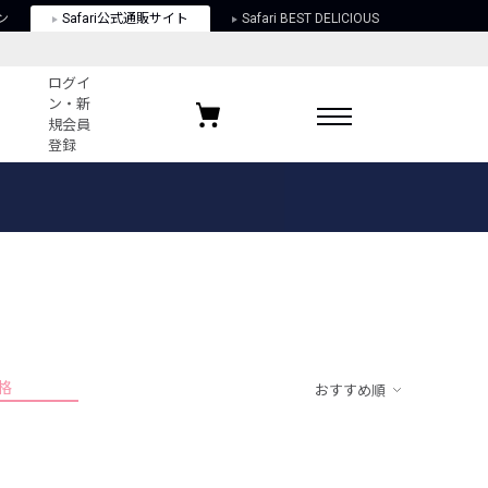
ン
Safari公式通販サイト
Safari BEST DELICIOUS
ログイ
ン・新
規会員
登録
ログイン・新規会員登録
お気に入りアイテム
ガイド
お気に入りブランド
お気に入り記事
最近チェックしたアイテム
格
おすすめ順
ポリシー
関する法律