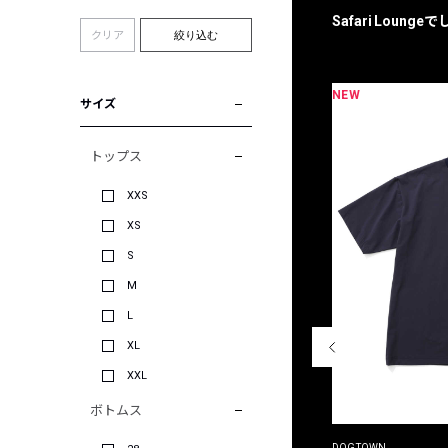
Safari Loun
クリア
絞り込む
NEW
限定
別注
サイズ
トップス
XXS
XS
S
M
L
XL
XXL
ボトムス
THE DUFFER OF ST.GEORGE
DOGTOWN