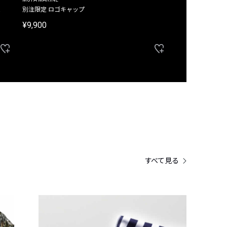
ム
別注限定 ロゴキャップ
別注限定 ノースリ
¥9,900
¥8,580
40%OFF
すべて見る