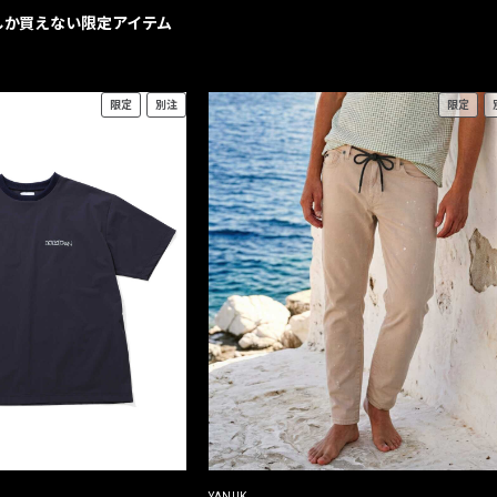
geでしか買えない限定アイテム
限定
別注
限定
YANUK