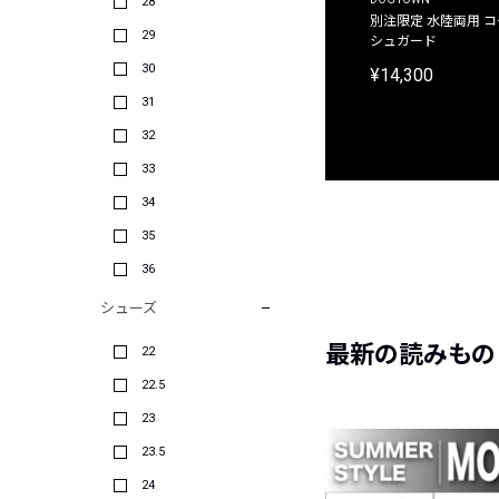
28
別注限定 ピグメントダイ バックプリント サーフ
別注限定 水陸両用 
29
プリントTシャツ
シュガード
30
¥9,900
¥14,300
31
32
33
34
35
36
シューズ
最新の読みもの
22
22.5
23
23.5
24