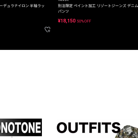
コーデュラナイロン 半袖ラッ
別注限定 ペイント加工 リゾートジーンズ デニ
パンツ
¥18,150
50%OFF