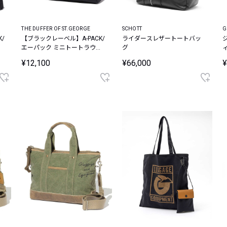
THE DUFFER OF ST.GEORGE
SCHOTT
G
/
【ブラックレーベル】A-PACK/
ライダースレザートートバッ
ン
エーパック ミニトートラウン
グ
ドバッグ
¥12,100
¥66,000
¥