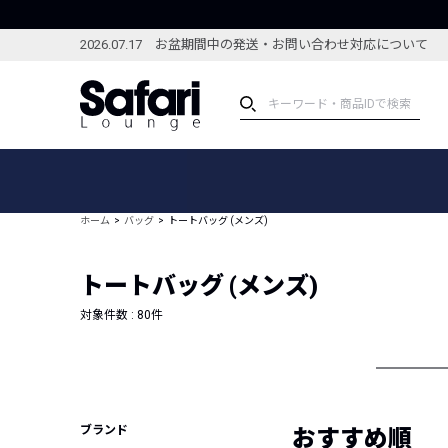
2026.07.17 お盆期間中の発送・お問い合わせ対応について
アイテム
スペシャル
カテゴリーから探す
スペシャルフィーチャ
ホーム
バッグ
トートバッグ (メンズ)
ブランドから探す
特集記事
絞り込んで探す
トートバッグ (メンズ)
新着アイテム
コーディネート
編集部のおすすめアイテム
対象件数 :
80
件
編集部のおすすめコー
ランキング
雑誌・カタログ掲載アイテム
セール
ブランド
おすすめ順