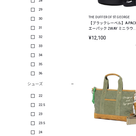
28
29
THE DUFFER OF ST.GEORGE
30
【ブラックレーベル】A-PACK
31
エーパック 2WAY ミニラウ
ドバッグ
32
¥12,100
33
34
35
36
シューズ
22
22.5
23
23.5
24