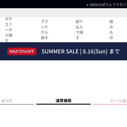
Safari公式ウェブマガジ
カテ
ブラ
絞り
読
ゴリ
ンド
込ん
み
ーか
から
で探
も
ら探
探す
す
の
す
読みもの
ガイド
ー
すべての記事
ショッピング
2026年のイチオシTシャツ！
初めての方
“WP”のイージーパンツを徹底解説&コ
Club Safari
ーデ紹介
よくある質問
HOTなコーデ TOP20
会社概要
ディネート
新ブランドご紹介！
会員利用規約
通常価格
すべて
セール価
人気記事ランキング
プライバシー
バイヤーズ レコメンド
特定商取引に
今週の別注アイテム
ウィークリーコーデ