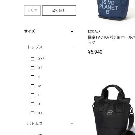
クリア
絞り込む
サイズ
ECOALF
限定 PACHO/パチョ ロール
ッグ
トップス
¥5,940
XXS
XS
S
M
L
XL
XXL
ボトムス