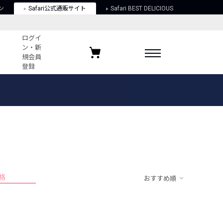
ン
Safari公式通販サイト
Safari BEST DELICIOUS
ログイ
ン・新
規会員
登録
ログイン・新規会員登録
お気に入りアイテム
ガイド
お気に入りブランド
お気に入り記事
最近チェックしたアイテム
格
おすすめ順
ポリシー
関する法律