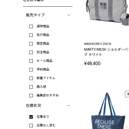
こだわり条件
販売タイプ
通常商品
先行商品
限定商品
MANIKOMIO DSGN
MARTY/MESH ショルダーバ
別注商品
グ ホワイト
セール商品
¥48,400
予約商品
新着アイテム
再入荷
編集部おすすめ
在庫状況
在庫あり
在庫なし含む