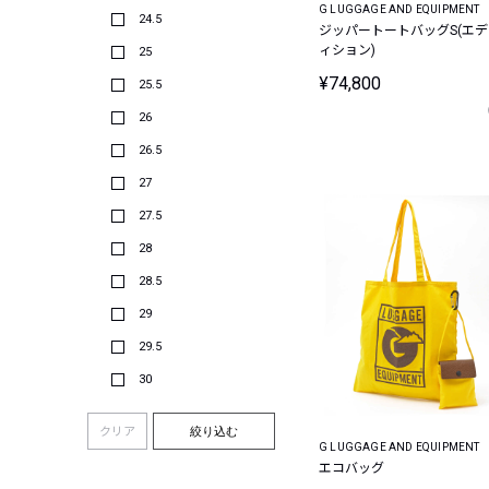
G LUGGAGE AND EQUIPMENT
24.5
ジッパートートバッグS(エデ
ィション)
25
¥74,800
25.5
26
26.5
27
27.5
28
28.5
29
29.5
30
クリア
絞り込む
G LUGGAGE AND EQUIPMENT
エコバッグ