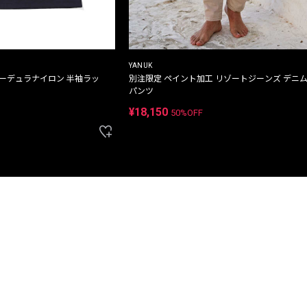
YANUK
コーデュラナイロン 半袖ラッ
別注限定 ペイント加工 リゾートジーンズ デニ
パンツ
¥18,150
50%OFF