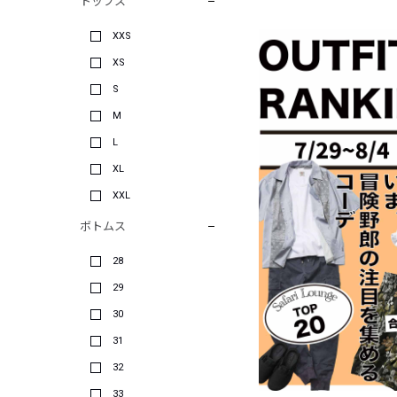
トップス
XXS
XS
S
M
L
XL
XXL
ボトムス
28
29
30
31
32
33