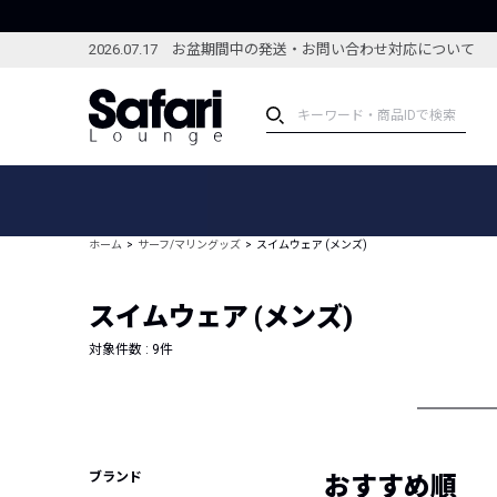
2026.07.17 お盆期間中の発送・お問い合わせ対応について
アイテム
スペシャル
カテゴリーから探す
スペシャルフィーチャ
ホーム
サーフ/マリングッズ
スイムウェア (メンズ)
ブランドから探す
特集記事
絞り込んで探す
スイムウェア (メンズ)
新着アイテム
コーディネート
編集部のおすすめアイテム
対象件数 :
9
件
編集部のおすすめコー
ランキング
雑誌・カタログ掲載アイテム
セール
ブランド
おすすめ順