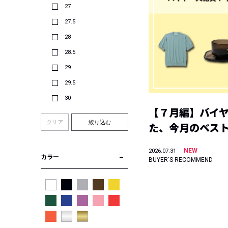
27
27.5
28
28.5
29
29.5
30
【７月編】バイ
クリア
絞り込む
た、今月のベス
NEW
2026.07.31
カラー
BUYER'S RECOMMEND