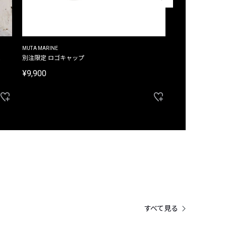
MUTA MARINE
CROSSLEY
ム
別注限定 ロゴキャップ
別注限定 ノースリ
¥9,900
¥8,580
40%OFF
すべて見る