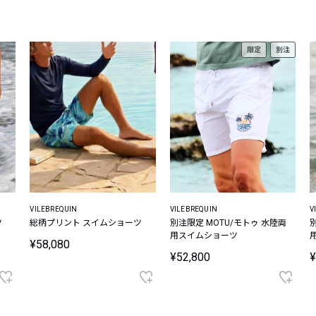
レコメンドアイテム
ピックアップアイテム
限定
別注
フォーカスブランド
セールおすすめアイテム
人気アイテム TOP 15
VILEBREQUIN
VILEBREQUIN
V
ツ
総柄プリント スイムショーツ
別注限定 MOTU/モトゥ 水陸両
用スイムショーツ
¥58,080
¥52,800
¥