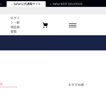
ン
Safari公式通販サイト
Safari BEST DELICIOUS
ログイ
ン・新
規会員
登録
ログイン・新規会員登録
お気に入りアイテム
ガイド
お気に入りブランド
お気に入り記事
最近チェックしたアイテム
格
おすすめ順
ポリシー
関する法律