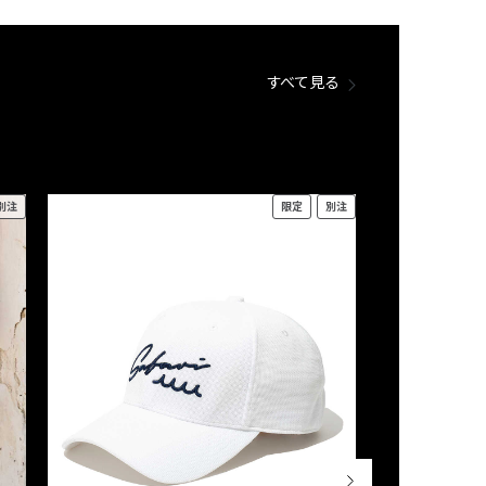
すべて見る
別注
限定
別注