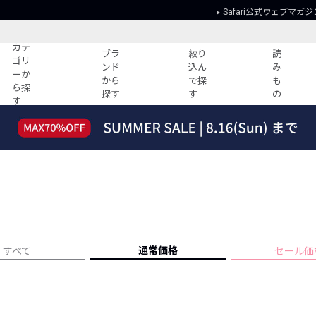
Safari公式ウェブマガジ
カテ
ブラ
絞り
読
ゴリ
ンド
込ん
み
ーか
から
で探
も
ら探
探す
す
の
す
読みもの
ガイド
ー
すべての記事
ショッピング
2026年のイチオシTシャツ！
初めての方
“WP”のイージーパンツを徹底解説&コ
Club Safari
ーデ紹介
よくある質問
HOTなコーデ TOP20
会社概要
ディネート
新ブランドご紹介！
会員利用規約
通常価格
すべて
セール価
人気記事ランキング
プライバシー
バイヤーズ レコメンド
特定商取引に
今週の別注アイテム
ウィークリーコーデ