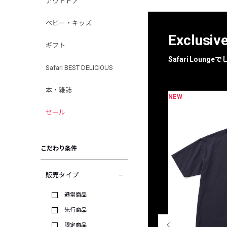
アウトドア
ベビー・キッズ
Exclusiv
ギフト
Safari Loun
Safari BEST DELICIOUS
本・雑誌
NEW
限定
別注
セール
こだわり条件
販売タイプ
通常商品
先行商品
限定商品