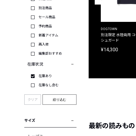
別注商品
セール商品
予約商品
THE DUFFER OF ST.GEORGE
DOGTOWN
別注限定 ピグメントダイ バックプリント サーフ
別注限定 水陸両用 
新着アイテム
プリントTシャツ
シュガード
再入荷
¥9,900
¥14,300
編集部おすすめ
在庫状況
在庫あり
在庫なし含む
クリア
絞り込む
サイズ
最新の読みもの