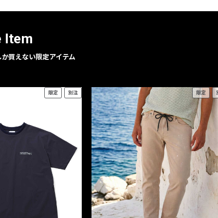
e Item
geでしか買えない限定アイテム
限定
別注
限定