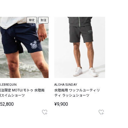
限定
別注
ILEBREQUIN
ALOHA SUNDAY
別注限定 MOTU/モトゥ 水陸両
水陸両用 ワッフルユーティリ
用スイムショーツ
ティ ラッシュショーツ
52,800
¥9,900