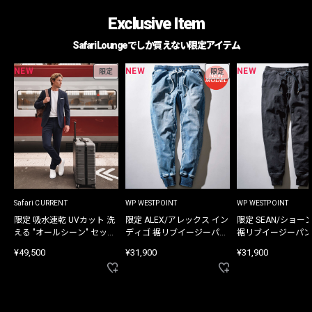
Exclusive Item
Safari Loungeでしか買えない限定アイテム
NEW
NEW
NEW
限定
限定
Safari CURRENT
WP WESTPOINT
WP WESTPOINT
限定 吸水速乾 UVカット 洗
限定 ALEX/アレックス イン
限定 SEAN/ショー
える "オールシーン" セット
ディゴ 裾リブイージーパン
裾リブイージーパン
アップ
ツ
¥49,500
¥31,900
¥31,900