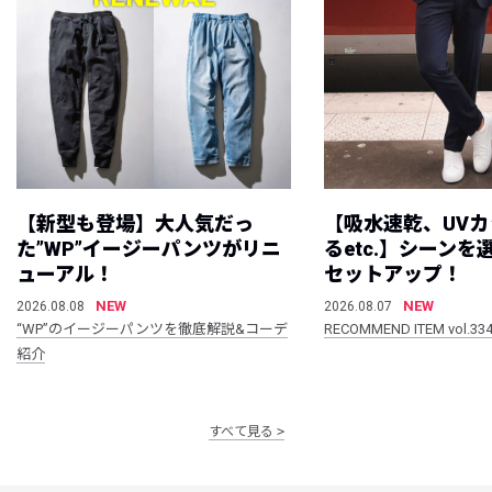
【新型も登場】大人気だっ
【吸水速乾、UV
た”WP”イージーパンツがリニ
るetc.】シーン
ューアル！
セットアップ！
NEW
NEW
2026.08.08
2026.08.07
“WP”のイージーパンツを徹底解説&コーデ
RECOMMEND ITEM vol.33
紹介
すべて見る