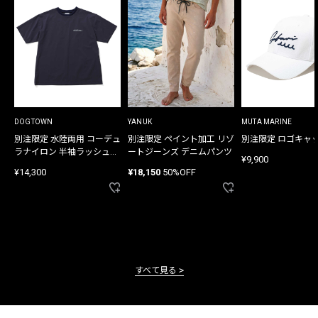
DOGTOWN
YANUK
MUTA MARINE
別注限定 水陸両用 コーデュ
別注限定 ペイント加工 リゾ
別注限定 ロゴキャ
ラナイロン 半袖ラッシュガ
ートジーンズ デニムパンツ
¥9,900
ード
¥14,300
¥18,150
50%OFF
すべて見る