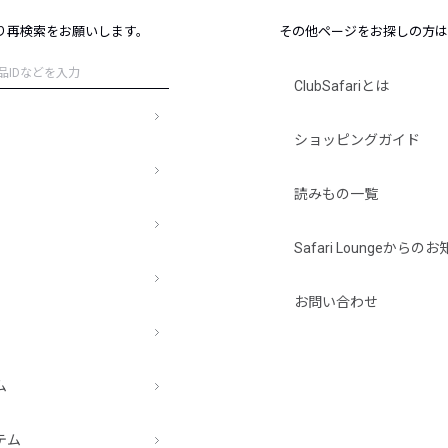
レコメンドアイテム
り再検索をお願いします。
その他ページをお探しの方は
ピックアップアイテム
フォーカスブランド
ClubSafariとは
セールおすすめアイテム
人気アイテム TOP 15
ショッピングガイド
読みもの一覧
Safari Loungeから
お問い合わせ
ム
テム