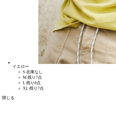
イエロー
S
在庫なし
M
残り7点
L
残り8点
XL
残り7点
閉じる