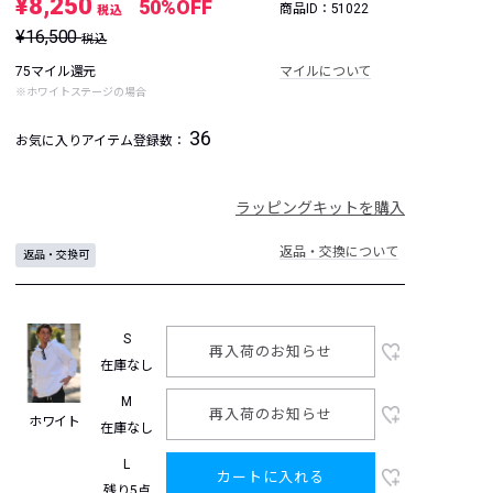
¥8,250
50%OFF
商品ID：51022
税込
¥16,500
税込
75マイル還元
マイルについて
※ホワイトステージの場合
36
お気に入りアイテム登録数：
ラッピングキットを購入
返品・交換について
返品・交換可
S
再入荷のお知らせ
在庫なし
M
再入荷のお知らせ
ホワイト
在庫なし
L
カートに入れる
残り5点