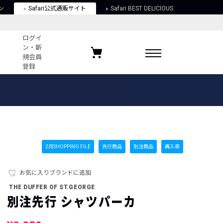
ン
Safari公式通販サイト
Safari BEST DELICIOUS
ログイ
ン・新
規会員
登録
ログイン・新規会員登録
お気に入りアイテム
ガイド
お気に入りブランド
お気に入り記事
最近チェックしたアイテム
2月SHOPPING FILE
先行商品
別注商品
再入荷
お気に入りブランドに追加
ポリシー
THE DUFFER OF ST.GEORGE
関する法律
別注先行 シャツパーカ