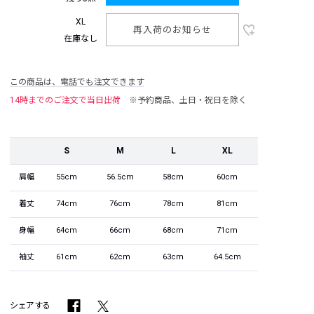
XL
再入荷のお知らせ
在庫なし
この商品は、電話でも注文できます
14時までのご注文で当日出荷
※予約商品、土日・祝日を除く
S
M
L
XL
肩幅
55cm
56.5cm
58cm
60cm
着丈
74cm
76cm
78cm
81cm
身幅
64cm
66cm
68cm
71cm
袖丈
61cm
62cm
63cm
64.5cm
シェアする