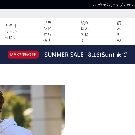
Safari公式ウェブマガジ
ブラ
絞り
読
カテゴ
ンド
込ん
み
リーか
から
で探
も
ら探す
探す
す
の
読みもの
ガイド
ー
すべての記事
ショッピング
2026年のイチオシTシャツ！
初めての方
“WP”のイージーパンツを徹底解説&コ
Club Safari
ーデ紹介
よくある質問
HOTなコーデ TOP20
会社概要
ディネート
新ブランドご紹介！
会員利用規約
人気記事ランキング
プライバシー
バイヤーズ レコメンド
特定商取引に
今週の別注アイテム
ウィークリーコーデ