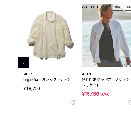
SOLD OUT
限定
別
RGE
MELPLE
ACANTHUS
ルガーゼ
Logan/ローガン シアーシャツ
別注限定 ジップアップ シャツ
ジャケット
¥18,700
¥15,950
50%OFF