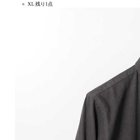
XL
残り1点