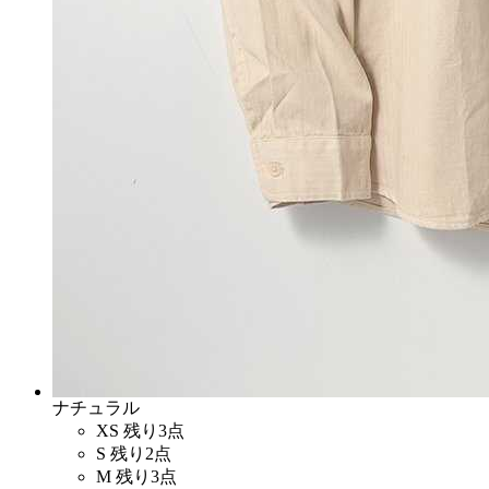
ナチュラル
XS
残り3点
S
残り2点
M
残り3点