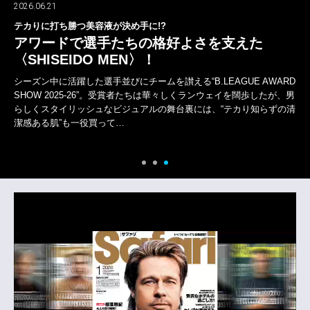
2026.06.21
テカりに打ち勝つ美容液が決め手に!?
アワードで選手たちの格好よさを支えた
〈SHISEIDO MEN〉！
シーズン中に活躍した選手並びにチームを讃える“B.LEAGUE AWARD
SHOW 2025-26”。受賞者たちは華々しくランウェイを闊歩したが、男
らしくスタイリッシュなビジュアルの舞台裏には、“テカり知らずの清
潔感ある肌”も一役買って…