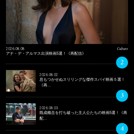
Culture
2026.08.08
アナ・デ・アルマス出演映画5選！《再配信》
2
2026.08.02
息もつかせぬスリリングな傑作スパイ映画５選！
《再…
3
2026.08.03
既成概念を打ち破った主人公たちの映画5選！《再
配…
4