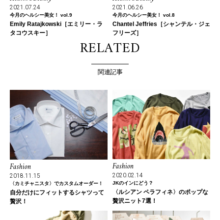
2021.07.24
2021.06.26
今月のヘルシー美女！ vol.9
今月のヘルシー美女！ vol.8
Emily Ratajkowski［エミリー・ラ
Chantel Jeffries［シャンテル・ジェ
タコウスキー］
フリーズ］
RELATED
関連記事
Fashion
Fashion
2020.02.14
2018.11.15
JKのインにどう？
〈カミチャニスタ〉でカスタムオーダー！
〈ルシアン ペラフィネ〉のポップな
自分だけにフィットするシャツって
贅沢ニット7選！
贅沢！