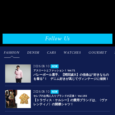
Follow Us
FASHION
DENIM
CARS
WATCHES
GOURMET
2026.08.10
NEW
アスリートとファッション！ Vol.71
バレーボール選手、【関田誠大】の信条は“好きなもの
を着る”！ デニム好きが高じてヴィンテージに傾倒！
2026.08.10
NEW
セレブのお気に入りブランドの正体！ Vol.193
【トラヴィス・ケルシー】の愛用ブランドは、〈ヴァ
レンティノ〉の開襟シャツ！