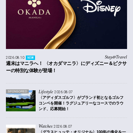
Stay&Travel
2026.08.10
NEW
週末はマニラへ！ 〈オカダマニラ〉にディズニー＆ピクサ
ーの特別な体験が登場！
Lifestyle
SPONSORED
2026.08.07
〈アディダスゴルフ〉がブランド初となるゴルフ
コンペを開催！
ラグジュアリーなコースでのラウ
ンド、応募開始！
Watches
2026.08.07
〈グラスヒュッテ・オリジナル〉100年の進化を一