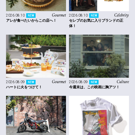
Gourmet
Celebrity
2026.08.10
2026.08.10
NEW
NEW
アレが食べたいからこの店へ！
セレブのお気に入りブランドの正
体！
Gourmet
Culture
2026.08.09
2026.08.09
NEW
NEW
ハートに火をつけて！
今週末は、この映画に胸アツ！