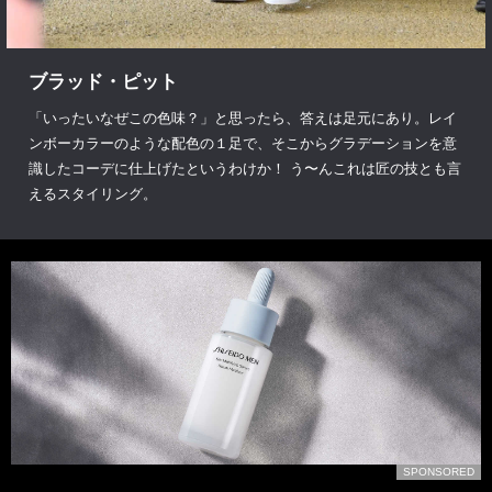
ブラッド・ピット
「いったいなぜこの色味？」と思ったら、答えは足元にあり。レイ
ンボーカラーのような配色の１足で、そこからグラデーションを意
識したコーデに仕上げたというわけか！ う〜んこれは匠の技とも言
えるスタイリング。
D
SPONSORED