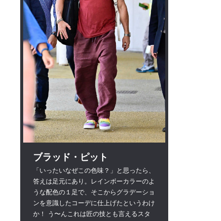
ブラッド・ピット
「いったいなぜこの色味？」と思ったら、
答えは足元にあり。レインボーカラーのよ
うな配色の１足で、そこからグラデーショ
ンを意識したコーデに仕上げたというわけ
か！ う〜んこれは匠の技とも言えるスタ