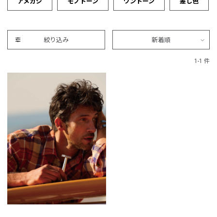
アメカジ
モノトーン
ワントーン
差し色
絞り込み
新着順
1-1 件