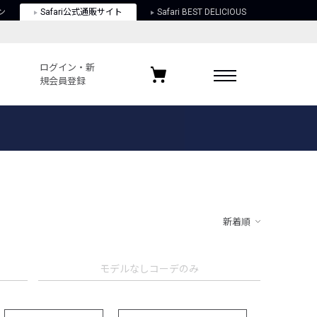
ン
Safari公式通販サイト
Safari BEST DELICIOUS
ログイン・新
規会員登録
ログイン・新規会員登録
お気に入りアイテム
ガイド
お気に入りブランド
お気に入り記事
最近チェックしたアイテム
新着順
ポリシー
モデルなしコーデのみ
関する法律