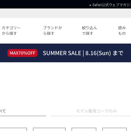
Safari公式ウェブマガジ
カテゴリー
ブランドか
絞り込ん
読み
から探す
ら探す
で探す
もの
読みもの
ガイド
ー
すべての記事
ショッピング
2026年のイチオシTシャツ！
初めての方
“WP”のイージーパンツを徹底解説&コ
Club Safari
ーデ紹介
よくある質問
HOTなコーデ TOP20
会社概要
ディネート
新ブランドご紹介！
会員利用規約
人気記事ランキング
プライバシー
べて
モデル着用コーデのみ
バイヤーズ レコメンド
特定商取引に
今週の別注アイテム
ウィークリーコーデ