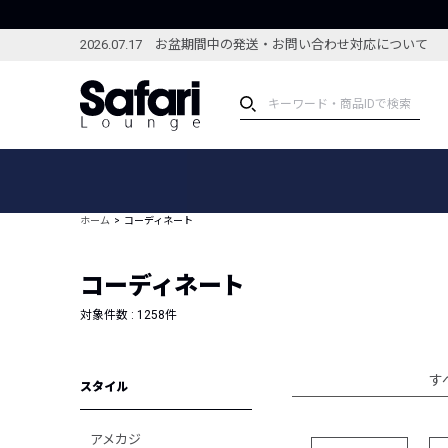
2026.07.17 お盆期間中の発送・お問い合わせ対応について
アイテム
スペシャル
カテゴリーから探す
スペシャルフィーチャ
ホーム
コーディネート
ブランドから探す
特集記事
絞り込んで探す
コーディネート
新着アイテム
コーディネート
編集部のおすすめアイテム
対象件数 :
1258
件
編集部のおすすめコー
ランキング
雑誌・カタログ掲載アイテム
す
スタイル
セール
アメカジ