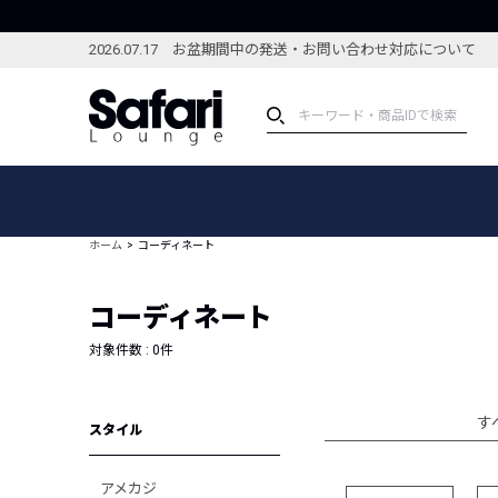
2026.07.17 お盆期間中の発送・お問い合わせ対応について
アイテム
スペシャル
カテゴリーから探す
スペシャルフィーチャ
ホーム
コーディネート
ブランドから探す
特集記事
絞り込んで探す
コーディネート
新着アイテム
コーディネート
編集部のおすすめアイテム
対象件数 :
0
件
編集部のおすすめコー
ランキング
雑誌・カタログ掲載アイテム
す
スタイル
セール
アメカジ