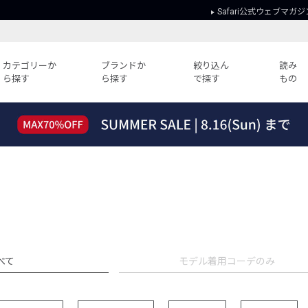
Safari公式ウェブマガジ
カテゴリーか
ブランドか
絞り込ん
読み
ら探す
ら探す
で探す
もの
読みもの
ガイド
ー
すべての記事
ショッピング
2026年のイチオシTシャツ！
初めての方
“WP”のイージーパンツを徹底解説&コ
Club Safari
ーデ紹介
よくある質問
HOTなコーデ TOP20
会社概要
ディネート
新ブランドご紹介！
会員利用規約
人気記事ランキング
プライバシー
べて
モデル着用コーデのみ
バイヤーズ レコメンド
特定商取引に
今週の別注アイテム
ウィークリーコーデ