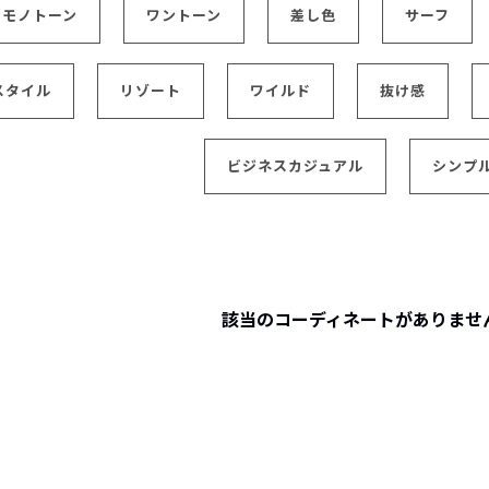
モノトーン
ワントーン
差し色
サーフ
レコメンドアイテム
ピックアップアイテム
フォーカスブランド
スタイル
リゾート
ワイルド
抜け感
セールおすすめアイテム
人気アイテム TOP 15
ビジネスカジュアル
シンプ
該当のコーディネートがありませ