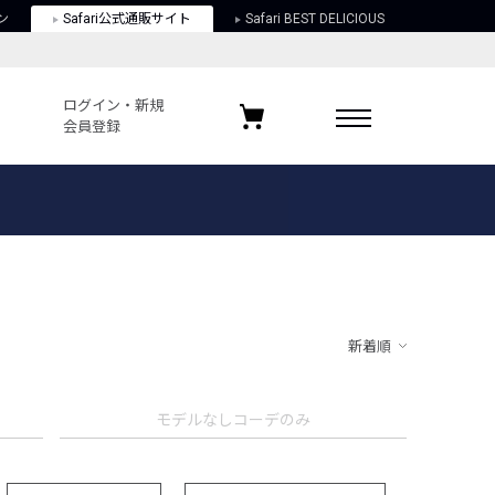
ン
Safari公式通販サイト
Safari BEST DELICIOUS
ログイン・新規
会員登録
ログイン・新規会員登録
お気に入りアイテム
ガイド
お気に入りブランド
お気に入り記事
最近チェックしたアイテム
新着順
ポリシー
モデルなしコーデのみ
関する法律