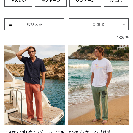
アメカジ
モノトーン
ワントーン
差し色
絞り込み
新着順
1-26 件
アメカジ / 差し色 / リゾート / ワイル
アメカジ / サーフ / 抜け感