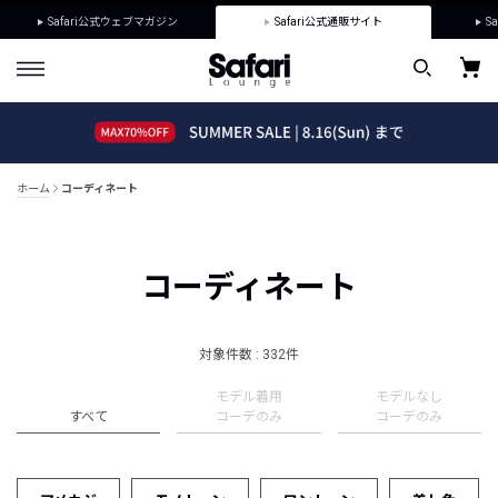
Safari公式ウェブマガジン
Safari公式通販サイト
Sa
ホーム
コーディネート
コーディネート
対象件数 : 332件
モデル着用
モデルなし
すべて
コーデのみ
コーデのみ