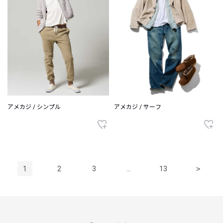
アメカジ / シンプル
アメカジ / サーフ
1
2
3
…
13
>