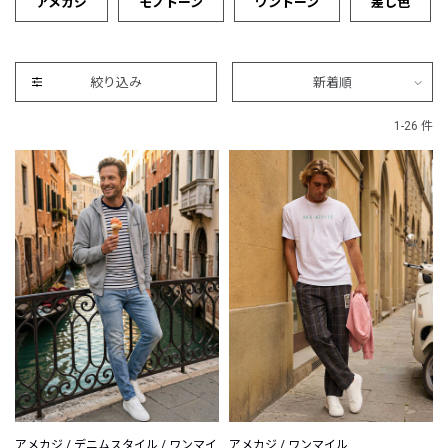
アメカジ
モノトーン
ワントーン
差し色
絞り込み
新着順
1-26 件
アメカジ / デニムスタイル / ワンマイ
アメカジ / ワンマイル