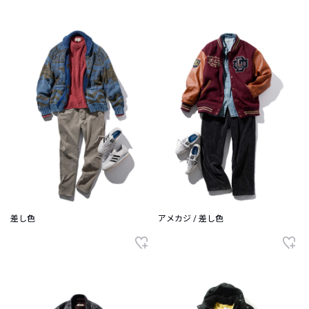
差し色
アメカジ / 差し色