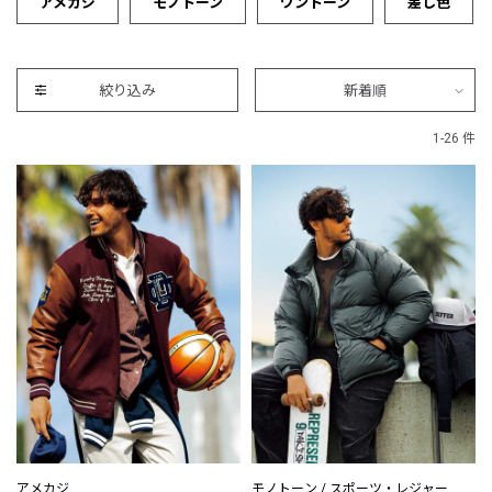
アメカジ
モノトーン
ワントーン
差し色
絞り込み
新着順
1-26 件
アメカジ
モノトーン / スポーツ・レジャー