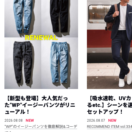
【新型も登場】大人気だっ
【吸水速乾、UV
た”WP”イージーパンツがリニ
るetc.】シーン
ューアル！
セットアップ！
NEW
NEW
2026.08.08
2026.08.07
“WP”のイージーパンツを徹底解説&コーデ
RECOMMEND ITEM vol.33