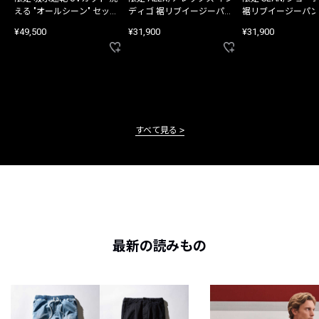
える "オールシーン" セット
ディゴ 裾リブイージーパン
裾リブイージーパン
アップ
ツ
¥49,500
¥31,900
¥31,900
すべて見る
最新の読みもの