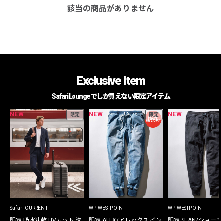
該当の商品がありません
Exclusive Item
Safari Loungeでしか買えない限定アイテム
NEW
NEW
NEW
限定
限定
Safari CURRENT
WP WESTPOINT
WP WESTPOINT
限定 吸水速乾 UVカット 洗
限定 ALEX/アレックス イン
限定 SEAN/ショー