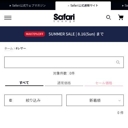
Safari公式ウェブマガジン
Safari公式通販サイト
Sa
ホーム
#レザー
対象件数 : 0件
すべて
通常価格
セール価格
絞り込み
新着順
0 件