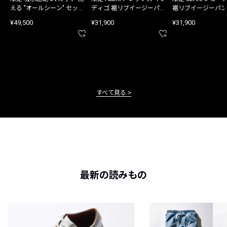
える "オールシーン" セット
ディゴ 裾リブイージーパン
裾リブイージーパン
アップ
ツ
¥49,500
¥31,900
¥31,900
すべて見る
最新の読みもの