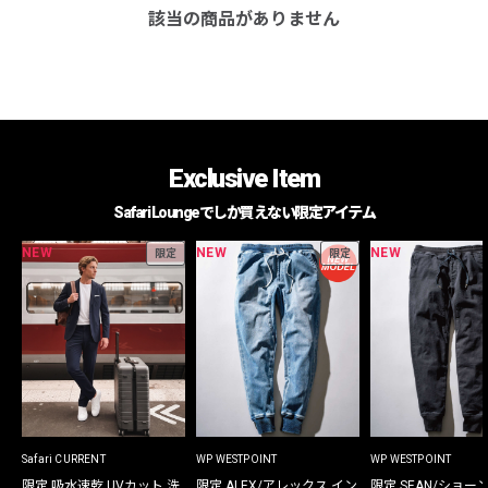
該当の商品がありません
Exclusive Item
Safari Loungeでしか買えない限定アイテム
NEW
NEW
NEW
限定
限定
Safari CURRENT
WP WESTPOINT
WP WESTPOINT
限定 吸水速乾 UVカット 洗
限定 ALEX/アレックス イン
限定 SEAN/ショー