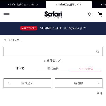
Safari公式ウェブマガジン
Safari公式通販サイト
Sa
ホーム
#レザー
対象件数 : 0件
すべて
通常価格
セール価格
絞り込み
新着順
0 件