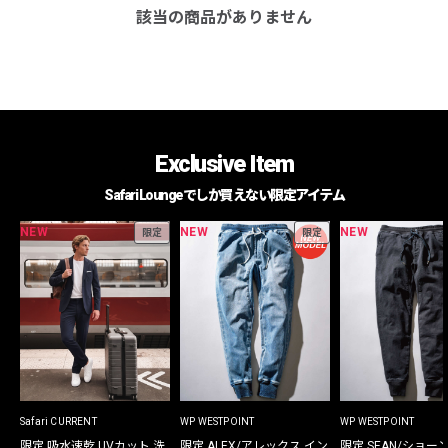
該当の商品がありません
Exclusive Item
Safari Loungeでしか買えない限定アイテム
NEW
NEW
NEW
限定
限定
Safari CURRENT
WP WESTPOINT
WP WESTPOINT
限定 吸水速乾 UVカット 洗
限定 ALEX/アレックス イン
限定 SEAN/ショー