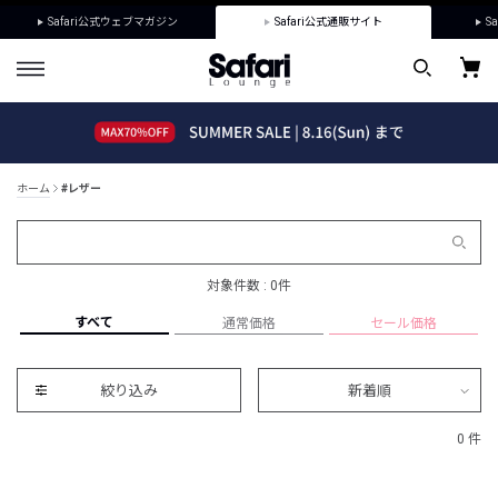
Safari公式ウェブマガジン
Safari公式通販サイト
Sa
ホーム
#レザー
対象件数 : 0件
すべて
通常価格
セール価格
絞り込み
新着順
0 件