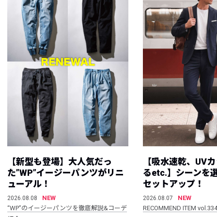
【新型も登場】大人気だっ
【吸水速乾、UV
た”WP”イージーパンツがリニ
るetc.】シーン
ューアル！
セットアップ！
NEW
NEW
2026.08.08
2026.08.07
“WP”のイージーパンツを徹底解説&コーデ
RECOMMEND ITEM vol.33