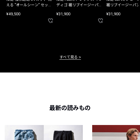
える "オールシーン" セット
ディゴ 裾リブイージーパン
裾リブイージーパン
アップ
ツ
¥49,500
¥31,900
¥31,900
すべて見る
最新の読みもの