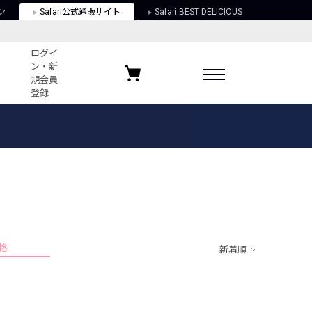
ン
Safari公式通販サイト
Safari BEST DELICIOUS
ログイ
ン・新
規会員
登録
ログイン・新規会員登録
お気に入りアイテム
ガイド
お気に入りブランド
お気に入り記事
最近チェックしたアイテム
格
新着順
ポリシー
関する法律