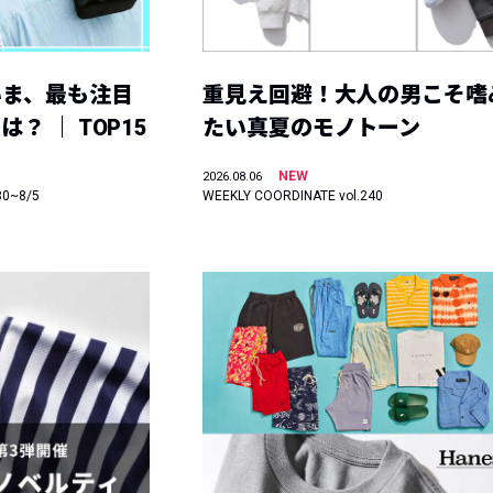
いま、最も注目
重見え回避！大人の男こそ嗜
？ ｜ TOP15
たい真夏のモノトーン
NEW
2026.08.06
30~8/5
WEEKLY COORDINATE vol.240