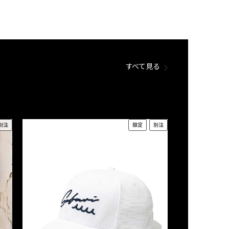
すべて見る
別注
限定
別注