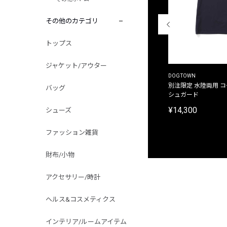
その他のカテゴリ
トップス
ジャケット/アウター
THE DUFFER OF ST.GEORGE
DOGTOWN
別注限定 ピグメントダイ バックプリント サーフ
別注限定 水陸両用 
バッグ
プリントTシャツ
シュガード
¥9,900
¥14,300
シューズ
ファッション雑貨
財布/小物
アクセサリー/時計
ヘルス&コスメティクス
インテリア/ルームアイテム