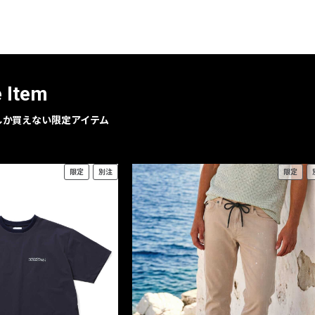
レコメンドアイテム
ピックアップアイテム
フォーカスブランド
セールおすすめアイテム
e Item
人気アイテム TOP 15
geでしか買えない限定アイテム
限定
別注
限定