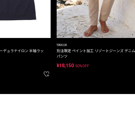
YANUK
コーデュラナイロン 半袖ラッ
別注限定 ペイント加工 リゾートジーンズ デニ
パンツ
¥18,150
50%OFF