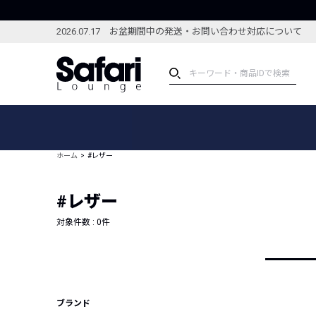
2026.07.17 お盆期間中の発送・お問い合わせ対応について
アイテム
スペシャル
カテゴリーから探す
スペシャルフィーチャ
ホーム
#レザー
ブランドから探す
特集記事
絞り込んで探す
#レザー
新着アイテム
コーディネート
編集部のおすすめアイテム
対象件数 :
0
件
編集部のおすすめコー
ランキング
雑誌・カタログ掲載アイテム
セール
ブランド