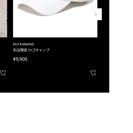
MUTA MARINE
CROSSLEY
ム
別注限定 ロゴキャップ
別注限定 ノースリ
¥9,900
¥8,580
40%OFF