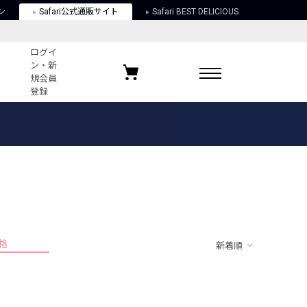
ン
Safari公式通販サイト
Safari BEST DELICIOUS
ログイ
ン・新
規会員
登録
ログイン・新規会員登録
お気に入りアイテム
ガイド
お気に入りブランド
お気に入り記事
最近チェックしたアイテム
格
新着順
ポリシー
関する法律