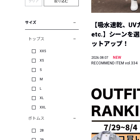
クリア
絞り込む
サイズ
【吸水速乾、UV
etc.】シーンを
トップス
ットアップ！
XXS
NEW
2026.08.07
XS
RECOMMEND ITEM vol.334
S
M
L
XL
XXL
ボトムス
28
29