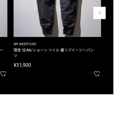
WP WESTPOINT
WP WESTPOINT
ジー
限定 SEAN/ショーン ツイル 裾リブイージーパン
限定 DAVID/デイヴィッド インデ
ツ
イージーパンツ
¥31,900
¥33,000