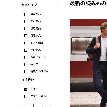
最新の読みもの
販売タイプ
通常商品
先行商品
限定商品
別注商品
セール商品
予約商品
新着アイテム
再入荷
編集部おすすめ
在庫状況
在庫あり
在庫なし含む