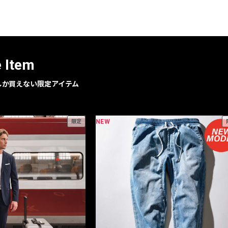
e Item
geでしか買えない限定アイテム
NEW
限定