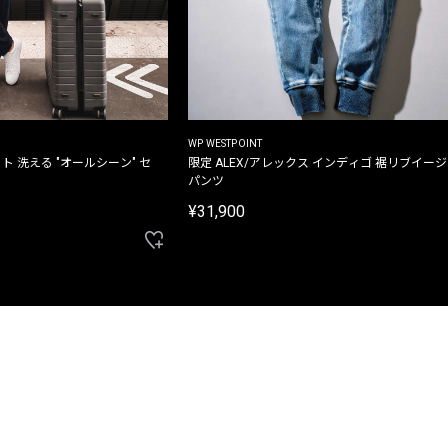
WP WESTPOINT
ト 洗える "オールシーン" セ
限定 ALEX/アレックス インディゴ 裾リブイー
パンツ
¥31,900