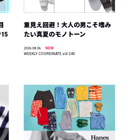
目
重見え回避！大人の男こそ嗜み
15
たい真夏のモノトーン
NEW
2026.08.06
WEEKLY COORDINATE vol.240