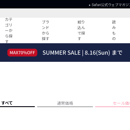
Safari公式ウェブマガジ
カテ
ブラ
絞り
読
ゴリ
ンド
込ん
み
ーか
から
で探
も
ら探
探す
す
の
す
読みもの
ガイド
ー
すべての記事
ショッピング
2026年のイチオシTシャツ！
初めての方
“WP”のイージーパンツを徹底解説&コ
Club Safari
ーデ紹介
よくある質問
HOTなコーデ TOP20
会社概要
ディネート
新ブランドご紹介！
会員利用規約
すべて
通常価格
セール価
人気記事ランキング
プライバシー
バイヤーズ レコメンド
特定商取引に
今週の別注アイテム
ウィークリーコーデ