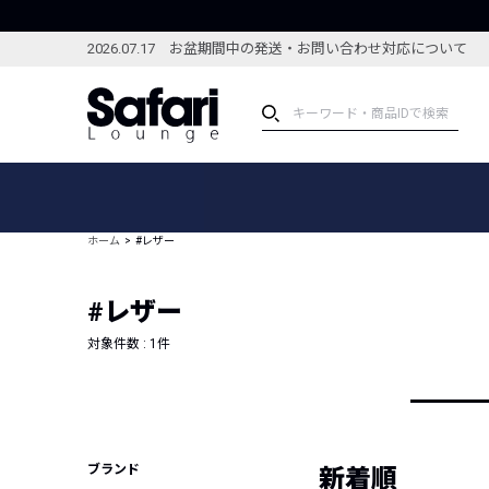
2026.07.17 お盆期間中の発送・お問い合わせ対応について
アイテム
スペシャル
カテゴリーから探す
スペシャルフィーチャ
ホーム
#レザー
ブランドから探す
特集記事
絞り込んで探す
#レザー
新着アイテム
コーディネート
編集部のおすすめアイテム
対象件数 :
1
件
編集部のおすすめコー
ランキング
雑誌・カタログ掲載アイテム
セール
ブランド
新着順