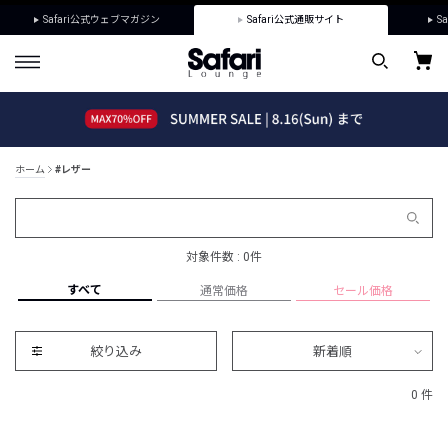
Safari公式ウェブマガジン
Safari公式通販サイト
Sa
ホーム
#レザー
対象件数 : 0件
すべて
通常価格
セール価格
絞り込み
新着順
0 件