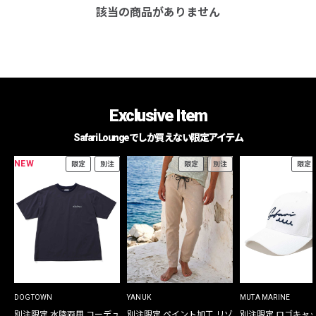
該当の商品がありません
Exclusive Item
Safari Loungeでしか買えない限定アイテム
NEW
限定
別注
限定
別注
限定
DOGTOWN
YANUK
MUTA MARINE
別注限定 水陸両用 コーデュ
別注限定 ペイント加工 リゾ
別注限定 ロゴキャ