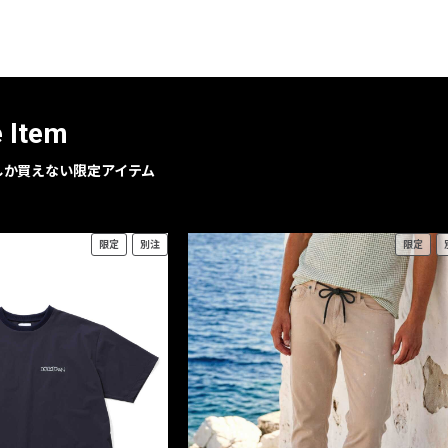
レコメンドアイテム
ピックアップアイテム
フォーカスブランド
セールおすすめアイテム
e Item
人気アイテム TOP 15
geでしか買えない限定アイテム
限定
別注
限定