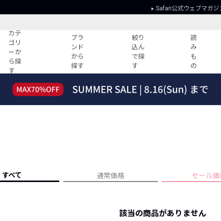
Safari公式ウェブマガジ
カテ
ブラ
絞り
読
ゴリ
ンド
込ん
み
ーか
から
で探
も
ら探
探す
す
の
す
読みもの
ガイド
ー
すべての記事
ショッピング
2026年のイチオシTシャツ！
初めての方
“WP”のイージーパンツを徹底解説&コ
Club Safari
ーデ紹介
よくある質問
HOTなコーデ TOP20
会社概要
ディネート
新ブランドご紹介！
会員利用規約
すべて
通常価格
セール価
人気記事ランキング
プライバシー
バイヤーズ レコメンド
特定商取引に
今週の別注アイテム
該当の商品がありません
ウィークリーコーデ