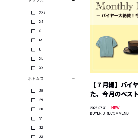
トップス
XXS
XS
S
M
L
XL
XXL
ボトムス
【７月編】バイ
28
た、今月のベス
29
NEW
2026.07.31
30
BUYER'S RECOMMEND
31
32
33