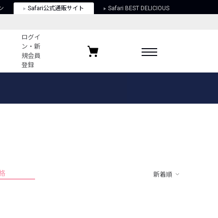
ン
Safari公式通販サイト
Safari BEST DELICIOUS
ログイ
ン・新
規会員
登録
ログイン・新規会員登録
お気に入りアイテム
ガイド
お気に入りブランド
お気に入り記事
最近チェックしたアイテム
格
新着順
ポリシー
関する法律