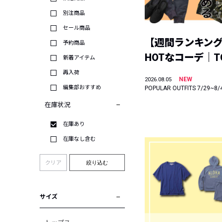
別注商品
セール商品
【週間ランキン
予約商品
HOTなコーデ｜TO
新着アイテム
再入荷
NEW
2026.08.05
編集部おすすめ
POPULAR OUTFITS 7/29~8/
在庫状況
在庫あり
在庫なし含む
クリア
絞り込む
サイズ