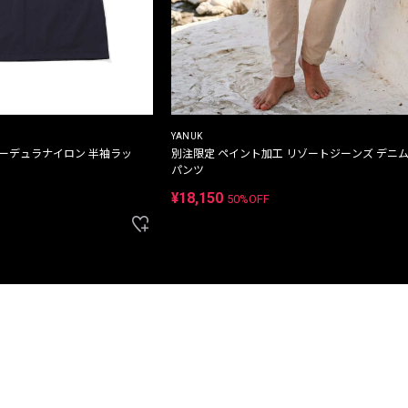
YANUK
コーデュラナイロン 半袖ラッ
別注限定 ペイント加工 リゾートジーンズ デニ
パンツ
¥18,150
50%OFF