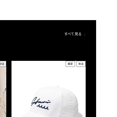
すべて見る
別注
限定
別注