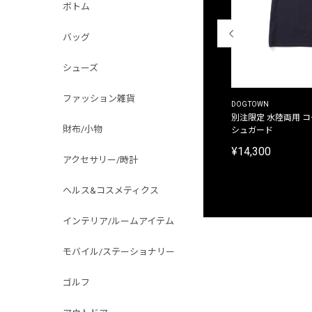
ボトム
バッグ
シューズ
ファッション雑貨
THE DUFFER OF ST.GEORGE
DOGTOWN
別注限定 ピグメントダイ バックプリント サーフ
別注限定 水陸両用 
財布/小物
プリントTシャツ
シュガード
¥9,900
¥14,300
アクセサリー/時計
ヘルス&コスメティクス
インテリア/ルームアイテム
モバイル/ステーショナリー
ゴルフ