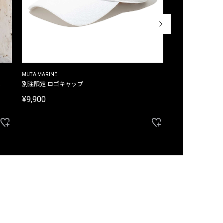
MUTA MARINE
CROSSLEY
ム
別注限定 ロゴキャップ
別注限定 ノースリ
¥9,900
¥8,580
40%OFF