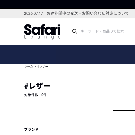
2026.07.17 お盆期間中の発送・お問い合わせ対応について
アイテム
スペシャル
カテゴリーから探す
スペシャルフィーチャ
ホーム
#レザー
ブランドから探す
特集記事
絞り込んで探す
#レザー
新着アイテム
コーディネート
編集部のおすすめアイテム
対象件数 :
0
件
編集部のおすすめコー
ランキング
雑誌・カタログ掲載アイテム
セール
ブランド