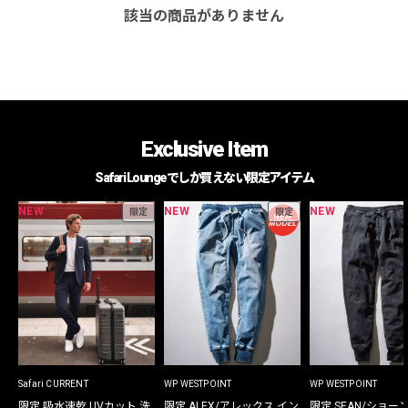
該当の商品がありません
Exclusive Item
Safari Loungeでしか買えない限定アイテム
NEW
NEW
NEW
限定
限定
Safari CURRENT
WP WESTPOINT
WP WESTPOINT
限定 吸水速乾 UVカット 洗
限定 ALEX/アレックス イン
限定 SEAN/ショー