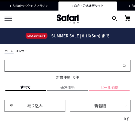
Safari公式ウェブマガジン
Safari公式通販サイト
Sa
ホーム
#レザー
対象件数 : 0件
すべて
通常価格
セール価格
絞り込み
新着順
0 件