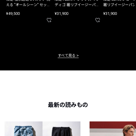
える "オールシーン" セット
ディゴ 裾リブイージーパン
裾リブイージーパン
アップ
ツ
¥49,500
¥31,900
¥31,900
すべて見る
最新の読みもの