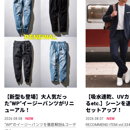
【新型も登場】大人気だっ
【吸水速乾、UV
た”WP”イージーパンツがリニ
るetc.】シーン
ューアル！
セットアップ！
NEW
NEW
2026.08.08
2026.08.07
“WP”のイージーパンツを徹底解説&コーデ
RECOMMEND ITEM vol.33