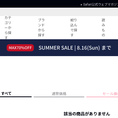
Safari公式ウェブマガジ
カテ
ブラ
絞り
読
ゴリ
ンド
込ん
み
ーか
から
で探
も
ら探
探す
す
の
す
読みもの
ガイド
ー
すべての記事
ショッピング
2026年のイチオシTシャツ！
初めての方
“WP”のイージーパンツを徹底解説&コ
Club Safari
ーデ紹介
よくある質問
HOTなコーデ TOP20
会社概要
ディネート
新ブランドご紹介！
会員利用規約
すべて
通常価格
セール価
人気記事ランキング
プライバシー
バイヤーズ レコメンド
特定商取引に
今週の別注アイテム
該当の商品がありません
ウィークリーコーデ