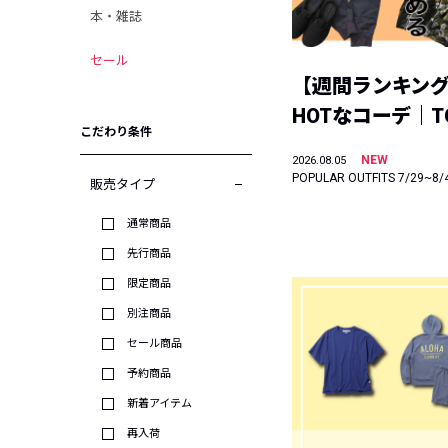
本・雑誌
セール
【週間ランキン
HOTなコーデ｜TO
こだわり条件
NEW
2026.08.05
POPULAR OUTFITS 7/29~8/
販売タイプ
通常商品
先行商品
限定商品
別注商品
セール商品
予約商品
新着アイテム
再入荷