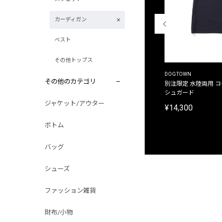
カーディガン
ベスト
その他トップス
THE DUFFER OF ST.GEORGE
DOGTOWN
その他のカテゴリ
別注限定 ピグメントダイ バックプリント サーフ
別注限定 水陸両用 
プリントTシャツ
シュガード
ジャケット/アウター
¥9,900
¥14,300
ボトム
バッグ
シューズ
ファッション雑貨
財布/小物