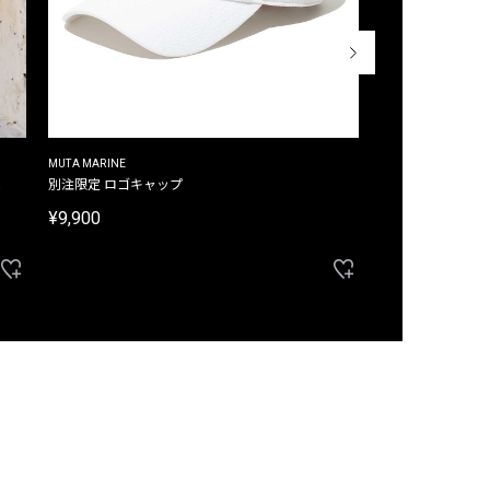
MUTA MARINE
CROSSLEY
ム
別注限定 ロゴキャップ
別注限定 ノースリ
¥9,900
¥8,580
40%OFF