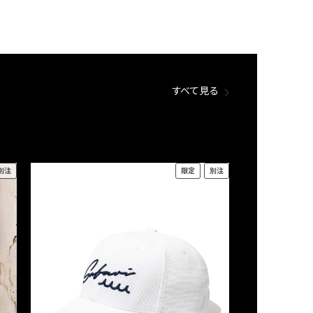
すべて見る
別注
限定
別注