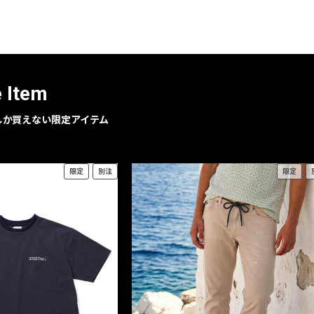
レコメンドアイテム
ピックアップアイテム
フォーカスブランド
セールおすすめアイテム
e Item
人気アイテム TOP 15
geでしか買えない限定アイテム
限定
別注
限定