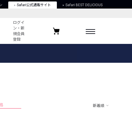
ン
Safari公式通販サイト
Safari BEST DELICIOUS
ログイ
ン・新
規会員
登録
ログイン・新規会員登録
お気に入りアイテム
ガイド
お気に入りブランド
お気に入り記事
最近チェックしたアイテム
格
新着順
ポリシー
関する法律