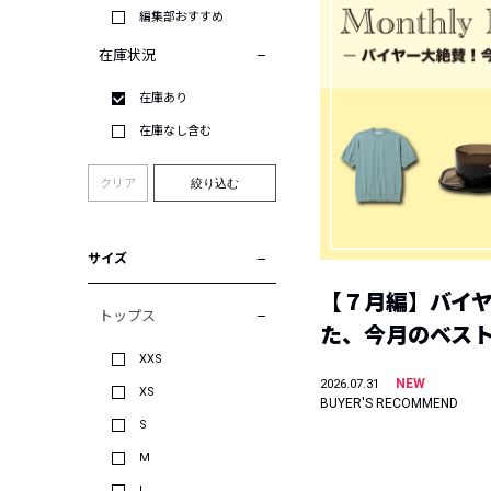
編集部おすすめ
在庫状況
在庫あり
在庫なし含む
クリア
絞り込む
サイズ
【７月編】バイ
トップス
た、今月のベス
XXS
NEW
2026.07.31
XS
BUYER'S RECOMMEND
S
M
L