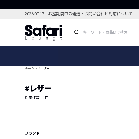
2026.07.17 お盆期間中の発送・お問い合わせ対応について
アイテム
スペシャル
カテゴリーから探す
スペシャルフィーチャ
ホーム
#レザー
ブランドから探す
特集記事
絞り込んで探す
#レザー
新着アイテム
コーディネート
編集部のおすすめアイテム
対象件数 :
0
件
編集部のおすすめコー
ランキング
雑誌・カタログ掲載アイテム
セール
ブランド