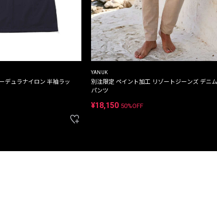
YANUK
コーデュラナイロン 半袖ラッ
別注限定 ペイント加工 リゾートジーンズ デニ
パンツ
¥18,150
50%OFF